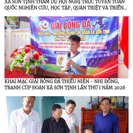
XÃ SƠN TỊNH THAM DỰ HỘI NGHỊ TRỰC TUYẾN TOÀN
QUỐC NGHIÊN CỨU, HỌC TẬP, QUÁN TRIỆT VÀ TRIỂN
KHAI THỰC HIỆN NGHỊ QUYẾT HỘI NGHỊ LẦN THỨ BA
BAN CHẤP HÀNH TRUNG ƯƠNG ĐẢNG KHÓA XIV
KHAI MẠC GIẢI BÓNG ĐÁ THIẾU NIÊN - NHI ĐỒNG,
TRANH CÚP ĐOÀN XÃ SƠN TỊNH LẦN THỨ I NĂM 2026