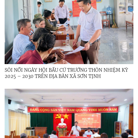
SÔI NỔI NGÀY HỘI BẦU CỬ TRƯỞNG THÔN NHIỆM KỲ
2025 – 2030 TRÊN ĐỊA BÀN XÃ SƠN TỊNH