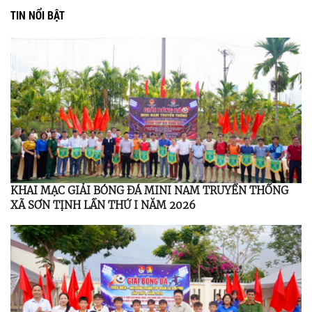
TIN NỔI BẬT
KHAI MẠC GIẢI BÓNG ĐÁ MINI NAM TRUYỀN THỐNG
XÃ SƠN TỊNH LẦN THỨ I NĂM 2026