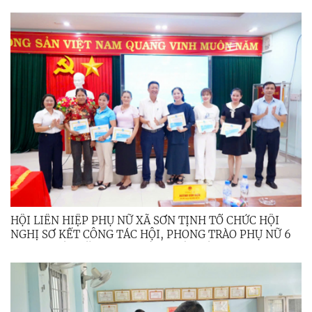
HỘI LIÊN HIỆP PHỤ NỮ XÃ SƠN TỊNH TỔ CHỨC HỘI
NGHỊ SƠ KẾT CÔNG TÁC HỘI, PHONG TRÀO PHỤ NỮ 6
THÁNG ĐẦU NĂM 2026; TỔNG KẾT ĐỀ ÁN 939 GIAI
ĐOẠN 2021 – 2026