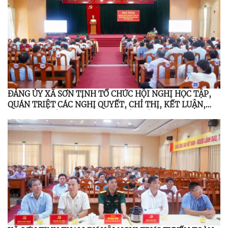
ĐẢNG ỦY XÃ SƠN TỊNH TỔ CHỨC HỘI NGHỊ HỌC TẬP,
QUÁN TRIỆT CÁC NGHỊ QUYẾT, CHỈ THỊ, KẾT LUẬN,
QUY ĐỊNH CỦA TRUNG ƯƠNG, TỈNH ỦY NĂM 2026