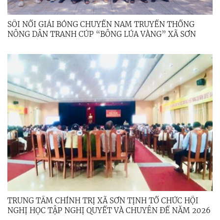
SÔI NỔI GIẢI BÓNG CHUYỀN NAM TRUYỀN THỐNG
NÔNG DÂN TRANH CÚP “BÔNG LÚA VÀNG” XÃ SƠN
TỊNH LẦN THỨ I NĂM 2026
TRUNG TÂM CHÍNH TRỊ XÃ SƠN TỊNH TỔ CHỨC HỘI
NGHỊ HỌC TẬP NGHỊ QUYẾT VÀ CHUYÊN ĐỀ NĂM 2026