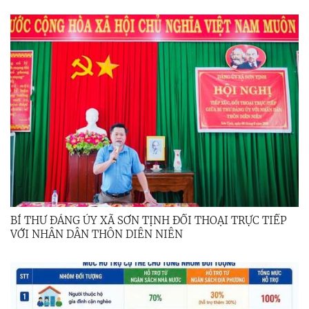
BÍ THƯ ĐẢNG ỦY XÃ SƠN TỊNH ĐỐI THOẠI TRỰC TIẾP
VỚI NHÂN DÂN THÔN DIÊN NIÊN