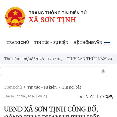
TRANG THÔNG TIN ĐIỆN TỬ
XÃ SƠN TỊNH
TRANG CHỦ
TIN TỨC - SỰ KIỆN
HỆ THỐNG VĂN BẢN
Togg
navig
ỀN THỐNG XÃ SƠN TỊNH LẦN THỨ I NĂM 2026
Thứ năm, 06/08/2026
-
12
:
14
:
08
BẾ M
ĨA TÌNH TRI ÂN CÁC GIA ĐÌNH CHÍNH SÁCH
Trang chủ
Tin tức - sự kiện
Tin nổi bật
+
A
-
A
|
Thứ ba, 09/06/2026
|
08:03
A
UBND XÃ SƠN TỊNH CÔNG BỐ,