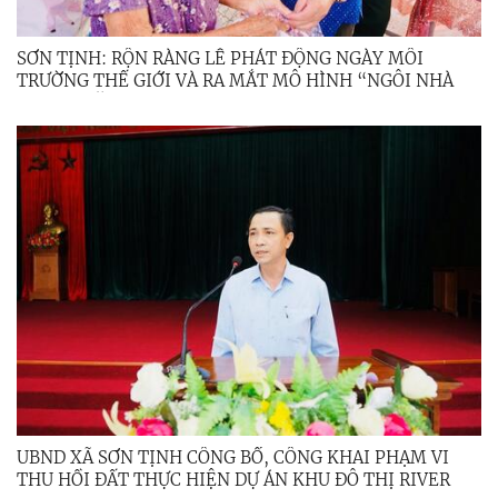
SƠN TỊNH: RỘN RÀNG LỄ PHÁT ĐỘNG NGÀY MÔI
TRƯỜNG THẾ GIỚI VÀ RA MẮT MÔ HÌNH “NGÔI NHÀ
XANH” NĂM 2026
UBND XÃ SƠN TỊNH CÔNG BỐ, CÔNG KHAI PHẠM VI
THU HỒI ĐẤT THỰC HIỆN DỰ ÁN KHU ĐÔ THỊ RIVER