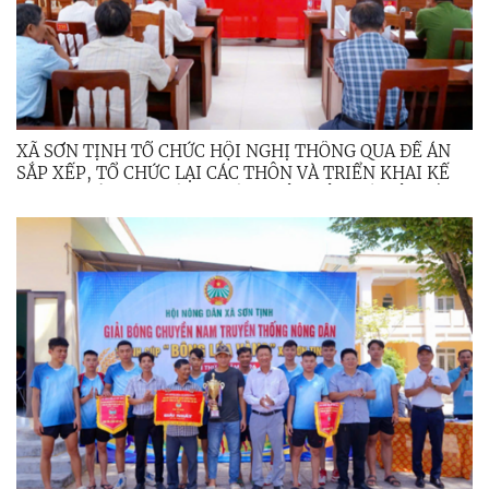
XÃ SƠN TỊNH TỔ CHỨC HỘI NGHỊ THÔNG QUA ĐỀ ÁN
SẮP XẾP, TỔ CHỨC LẠI CÁC THÔN VÀ TRIỂN KHAI KẾ
HOẠCH TỔ CHỨC LẤY Ý KIẾN NHÂN DÂN VỀ VIỆC SẮP
XẾP, TỔ CHỨC LẠI CÁC THÔN TRÊN ĐỊA BÀN XÃ