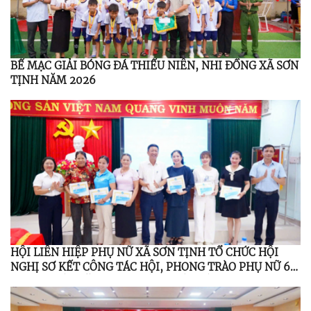
BẾ MẠC GIẢI BÓNG ĐÁ THIẾU NIÊN, NHI ĐỒNG XÃ SƠN
TỊNH NĂM 2026
HỘI LIÊN HIỆP PHỤ NỮ XÃ SƠN TỊNH TỔ CHỨC HỘI
NGHỊ SƠ KẾT CÔNG TÁC HỘI, PHONG TRÀO PHỤ NỮ 6
THÁNG ĐẦU NĂM 2026; TỔNG KẾT ĐỀ ÁN 939 GIAI
ĐOẠN 2021 – 2026