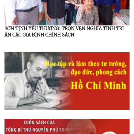
SƠN TỊNH YÊU THƯƠNG: TRỌN VẸN NGHĨA TÌNH TRI
ÂN CÁC GIA ĐÌNH CHÍNH SÁCH