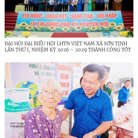
ĐẠI HỘI ĐẠI BIỂU HỘI LHTN VIỆT NAM XÃ SƠN TỊNH
LẦN THỨ I, NHIỆM KỲ 2026 – 2029 THÀNH CÔNG TỐT
ĐẸP