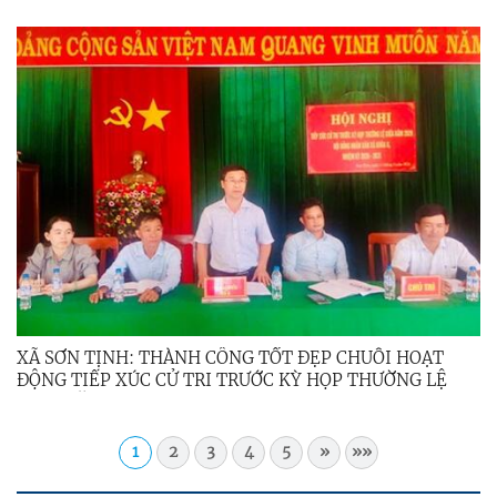
VIEW
XÃ SƠN TỊNH: THÀNH CÔNG TỐT ĐẸP CHUỖI HOẠT
ĐỘNG TIẾP XÚC CỬ TRI TRƯỚC KỲ HỌP THƯỜNG LỆ
GIỮA NĂM 2026
1
2
3
4
5
»
»»