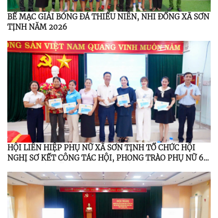
BẾ MẠC GIẢI BÓNG ĐÁ THIẾU NIÊN, NHI ĐỒNG XÃ SƠN
TỊNH NĂM 2026
HỘI LIÊN HIỆP PHỤ NỮ XÃ SƠN TỊNH TỔ CHỨC HỘI
NGHỊ SƠ KẾT CÔNG TÁC HỘI, PHONG TRÀO PHỤ NỮ 6
THÁNG ĐẦU NĂM 2026; TỔNG KẾT ĐỀ ÁN 939 GIAI
ĐOẠN 2021 – 2026