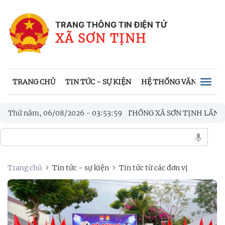
TRANG THÔNG TIN ĐIỆN TỬ
XÃ SƠN TỊNH
TRANG CHỦ
TIN TỨC - SỰ KIỆN
HỆ THỐNG VĂN BẢN
Togg
navig
 BÓNG ĐÁ MINI NAM TRUYỀN THỐNG XÃ SƠN TỊNH LẦN THỨ I N
Thứ năm, 06/08/2026
-
03
:
54
:
00
U THƯƠNG: TRỌN VẸN NGHĨA TÌNH TRI ÂN CÁC GIA ĐÌNH CHÍN
Trang chủ
Tin tức - sự kiện
Tin tức từ các đơn vị