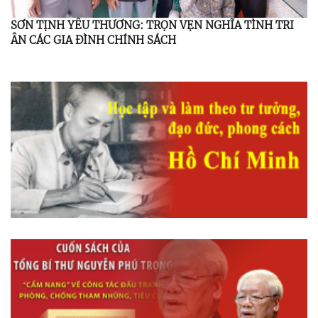
SƠN TỊNH YÊU THƯƠNG: TRỌN VẸN NGHĨA TÌNH TRI
ÂN CÁC GIA ĐÌNH CHÍNH SÁCH