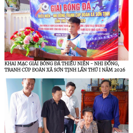
BAN CHẤP HÀNH TRUNG ƯƠNG ĐẢNG KHÓA XIV
KHAI MẠC GIẢI BÓNG ĐÁ THIẾU NIÊN - NHI ĐỒNG,
TRANH CÚP ĐOÀN XÃ SƠN TỊNH LẦN THỨ I NĂM 2026