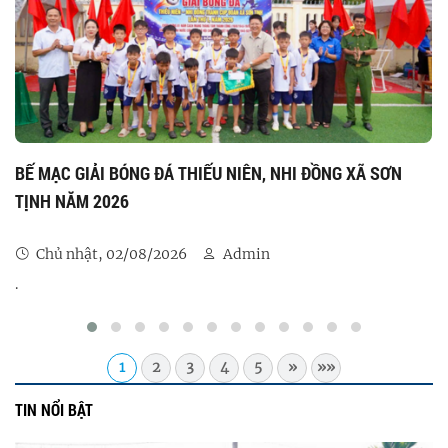
BẾ MẠC GIẢI BÓNG ĐÁ THIẾU NIÊN, NHI ĐỒNG XÃ SƠN
TỊNH NĂM 2026
Chủ nhật, 02/08/2026
Admin
.
1
2
3
4
5
»
»»
TIN NỔI BẬT