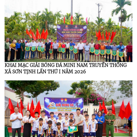
KHAI MẠC GIẢI BÓNG ĐÁ MINI NAM TRUYỀN THỐNG
XÃ SƠN TỊNH LẦN THỨ I NĂM 2026