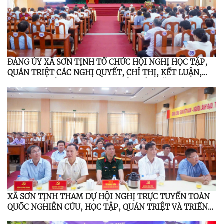
ĐẢNG ỦY XÃ SƠN TỊNH TỔ CHỨC HỘI NGHỊ HỌC TẬP,
QUÁN TRIỆT CÁC NGHỊ QUYẾT, CHỈ THỊ, KẾT LUẬN,
QUY ĐỊNH CỦA TRUNG ƯƠNG, TỈNH ỦY NĂM 2026
XÃ SƠN TỊNH THAM DỰ HỘI NGHỊ TRỰC TUYẾN TOÀN
QUỐC NGHIÊN CỨU, HỌC TẬP, QUÁN TRIỆT VÀ TRIỂN
KHAI THỰC HIỆN NGHỊ QUYẾT HỘI NGHỊ LẦN THỨ BA