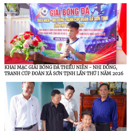
KHAI THỰC HIỆN NGHỊ QUYẾT HỘI NGHỊ LẦN THỨ BA
BAN CHẤP HÀNH TRUNG ƯƠNG ĐẢNG KHÓA XIV
KHAI MẠC GIẢI BÓNG ĐÁ THIẾU NIÊN - NHI ĐỒNG,
TRANH CÚP ĐOÀN XÃ SƠN TỊNH LẦN THỨ I NĂM 2026