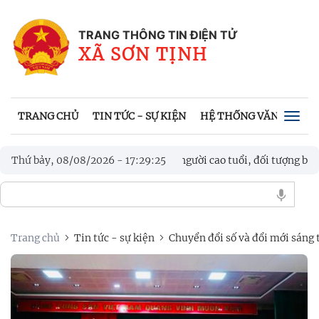
TRANG THÔNG TIN ĐIỆN TỬ
XÃ SƠN TỊNH
TRANG CHỦ
TIN TỨC - SỰ KIỆN
HỆ THỐNG VĂN BẢN
Togg
navig
 mắt mô hình “3 nhất” hỗ trợ người cao tuổi, đối tượng bảo trợ xã 
Thứ bảy, 08/08/2026
-
17
:
29
:
26
Trang chủ
Tin tức - sự kiện
Chuyển đổi số và đổi mới sáng 