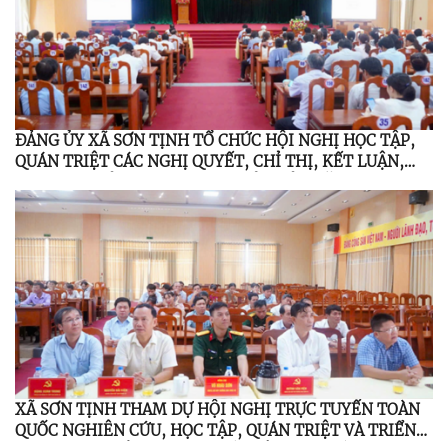
ĐẢNG ỦY XÃ SƠN TỊNH TỔ CHỨC HỘI NGHỊ HỌC TẬP,
QUÁN TRIỆT CÁC NGHỊ QUYẾT, CHỈ THỊ, KẾT LUẬN,
QUY ĐỊNH CỦA TRUNG ƯƠNG, TỈNH ỦY NĂM 2026
XÃ SƠN TỊNH THAM DỰ HỘI NGHỊ TRỰC TUYẾN TOÀN
QUỐC NGHIÊN CỨU, HỌC TẬP, QUÁN TRIỆT VÀ TRIỂN