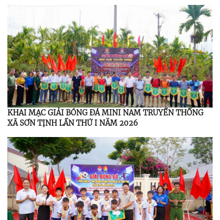
KHAI MẠC GIẢI BÓNG ĐÁ MINI NAM TRUYỀN THỐNG
XÃ SƠN TỊNH LẦN THỨ I NĂM 2026