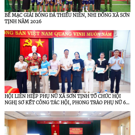
BẾ MẠC GIẢI BÓNG ĐÁ THIẾU NIÊN, NHI ĐỒNG XÃ SƠN
TỊNH NĂM 2026
HỘI LIÊN HIỆP PHỤ NỮ XÃ SƠN TỊNH TỔ CHỨC HỘI
NGHỊ SƠ KẾT CÔNG TÁC HỘI, PHONG TRÀO PHỤ NỮ 6
THÁNG ĐẦU NĂM 2026; TỔNG KẾT ĐỀ ÁN 939 GIAI
ĐOẠN 2021 – 2026