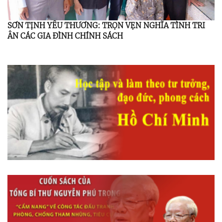
SƠN TỊNH YÊU THƯƠNG: TRỌN VẸN NGHĨA TÌNH TRI
ÂN CÁC GIA ĐÌNH CHÍNH SÁCH