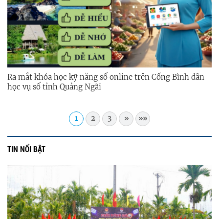
Ra mắt khóa học kỹ năng số online trên Cổng Bình dân
học vụ số tỉnh Quảng Ngãi
1
2
3
»
»»
TIN NỔI BẬT