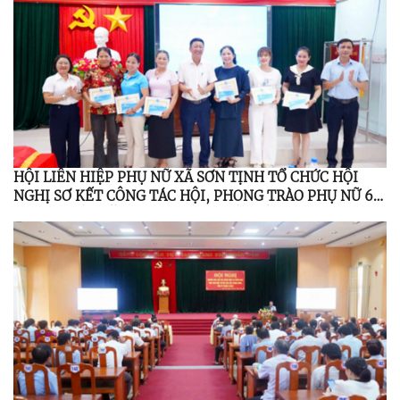
HỘI LIÊN HIỆP PHỤ NỮ XÃ SƠN TỊNH TỔ CHỨC HỘI
NGHỊ SƠ KẾT CÔNG TÁC HỘI, PHONG TRÀO PHỤ NỮ 6
THÁNG ĐẦU NĂM 2026; TỔNG KẾT ĐỀ ÁN 939 GIAI
ĐOẠN 2021 – 2026