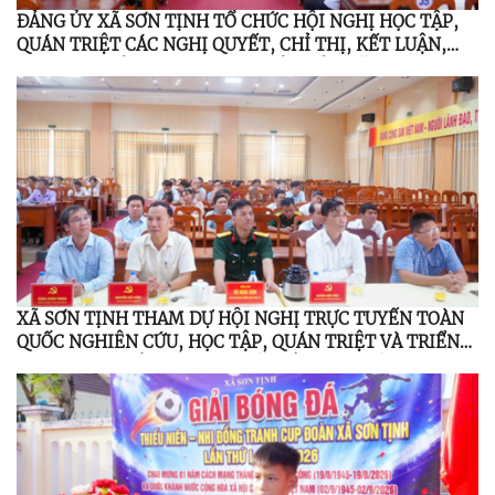
ĐẢNG ỦY XÃ SƠN TỊNH TỔ CHỨC HỘI NGHỊ HỌC TẬP,
QUÁN TRIỆT CÁC NGHỊ QUYẾT, CHỈ THỊ, KẾT LUẬN,
QUY ĐỊNH CỦA TRUNG ƯƠNG, TỈNH ỦY NĂM 2026
XÃ SƠN TỊNH THAM DỰ HỘI NGHỊ TRỰC TUYẾN TOÀN
QUỐC NGHIÊN CỨU, HỌC TẬP, QUÁN TRIỆT VÀ TRIỂN
KHAI THỰC HIỆN NGHỊ QUYẾT HỘI NGHỊ LẦN THỨ BA
BAN CHẤP HÀNH TRUNG ƯƠNG ĐẢNG KHÓA XIV