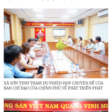
TRÊN CỔNG DỊCH VỤ CÔNG QUỐC GIA
XÃ SƠN TỊNH THAM DỰ PHIÊN HỌP CHUYÊN ĐỂ CỦA
BAN CHỈ ĐẠO CỦA CHÍNH PHỦ VỀ PHÁT TRIỂN PHÁT
TRIỂN KHOA HỌC, CÔNG NGHỆ, ĐỔI MỚI SÁNG TẠO,
CHUYỂN ĐỔI SỐ VÀ ĐỂ ÁN 06