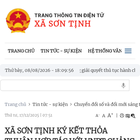
TRANG THÔNG TIN ĐIỆN TỬ
XÃ SƠN TỊNH
TRANG CHỦ
TIN TỨC - SỰ KIỆN
HỆ THỐNG VĂN BẢN
Togg
navig
ảo trợ xã hội trong giải quyết thủ tục hành chính
Thứ bảy, 08/08/2026
-
18
:
09
:
58
TRUN
N XÃ SƠN TỊNH LẦN THỨ I NĂM 2026
Trang chủ
Tin tức - sự kiện
Chuyển đổi số và đổi mới sáng 
+
A
-
A
|
Thứ tư, 17/12/2025
|
07:51
A
XÃ SƠN TỊNH KÝ KẾT THỎA