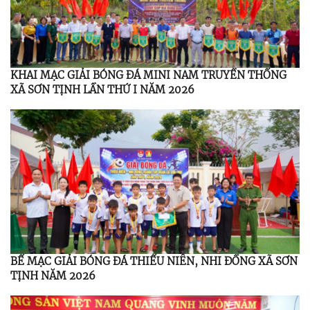
KHAI MẠC GIẢI BÓNG ĐÁ MINI NAM TRUYỀN THỐNG
XÃ SƠN TỊNH LẦN THỨ I NĂM 2026
BẾ MẠC GIẢI BÓNG ĐÁ THIẾU NIÊN, NHI ĐỒNG XÃ SƠN
TỊNH NĂM 2026