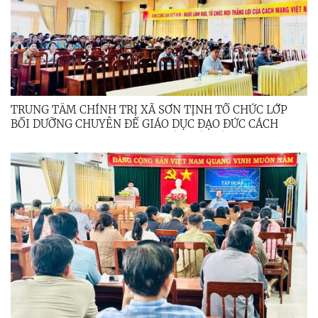
TRUNG TÂM CHÍNH TRỊ XÃ SƠN TỊNH TỔ CHỨC LỚP
BỒI DƯỠNG CHUYÊN ĐỀ GIÁO DỤC ĐẠO ĐỨC CÁCH
MẠNG THỜI KỲ MỚI VÀ CHUYỂN ĐỔI SỐ, ỨNG DỤNG AI
TRONG SOẠN GIẢNG CHO CÁN BỘ QUẢN LÝ, GIÁO VIÊN
NĂM 2025