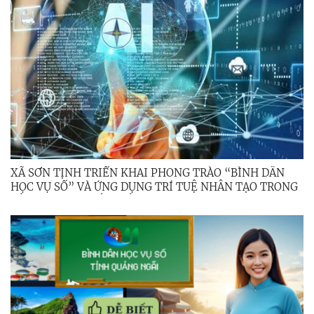
XÃ SƠN TỊNH TRIỂN KHAI PHONG TRÀO “BÌNH DÂN
HỌC VỤ SỐ” VÀ ỨNG DỤNG TRÍ TUỆ NHÂN TẠO TRONG
CÔNG TÁC CHUYÊN MÔN