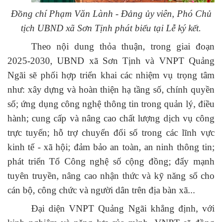
Đ
ồng chí
Phạm Văn Lành
-
Đảng ủy viên, Phó Chủ
tịch UBND xã Sơn Tịnh
phát biểu tại Lễ ký kết.
Theo nội dung thỏa thuận, trong giai đoạn
2025-
2030
, UBND xã Sơn Tịnh và VNPT Quảng
Ngãi sẽ phối hợp triển khai các nhiệm vụ trọng tâm
như: xây dựng và hoàn thiện
hạ tầng số
,
chính quyền
số
; ứng dụng công nghệ thông tin trong quản lý, điều
hành; cung cấp và nâng cao chất lượng
dịch vụ công
trực tuyến
; hỗ trợ chuyển đổi số trong các lĩnh vực
kinh tế - xã hội;
đảm bảo an toàn, an ninh thông tin;
phát triển
Tổ Công nghệ số cộng đồng
; đẩy mạnh
tuyên truyền, nâng cao nhận thức và kỹ năng số cho
cán bộ, công chức và người dân trên địa bàn xã.
..
Đại diện VNPT Quảng Ngãi khẳng định, với