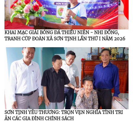
KHAI MẠC GIẢI BÓNG ĐÁ THIẾU NIÊN - NHI ĐỒNG,
TRANH CÚP ĐOÀN XÃ SƠN TỊNH LẦN THỨ I NĂM 2026
SƠN TỊNH YÊU THƯƠNG: TRỌN VẸN NGHĨA TÌNH TRI
ÂN CÁC GIA ĐÌNH CHÍNH SÁCH