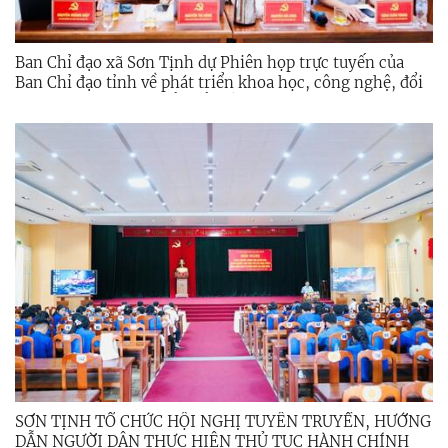
Ban Chỉ đạo xã Sơn Tịnh dự Phiên họp trực tuyến của
Ban Chỉ đạo tỉnh về phát triển khoa học, công nghệ, đổi
mới sáng tạo và chuyển đổi số
SƠN TỊNH TỔ CHỨC HỘI NGHỊ TUYÊN TRUYỀN, HƯỚNG
DẪN NGƯỜI DÂN THỰC HIỆN THỦ TỤC HÀNH CHÍNH