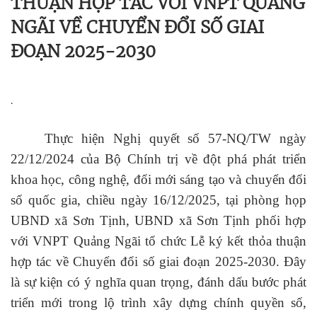
THUẬN HỢP TÁC VỚI VNPT QUẢNG
NGÃI VỀ CHUYỂN ĐỔI SỐ GIAI
ĐOẠN 2025-2030
.
Thực hiện Nghị quyết số 57-NQ/TW
ngày
22/12/2024
của
Bộ Chính trị
về đột phá phát triển
khoa học, công nghệ, đổi mới sáng tạo và chuyển đổi
số quốc gia, chiều ngày
16/12/2025
, tại phòng họp
UBND xã Sơn Tịnh,
UBND xã Sơn Tịnh phối hợp
với VNPT Quảng Ngãi
tổ chức
Lễ ký kết thỏa thuận
hợp tác về Chuyển đổi số giai đoạn
2025-
2030
. Đây
là sự kiện có ý nghĩa quan trọng, đánh dấu bước phát
triển mới trong lộ trình xây dựng chính quyền số,