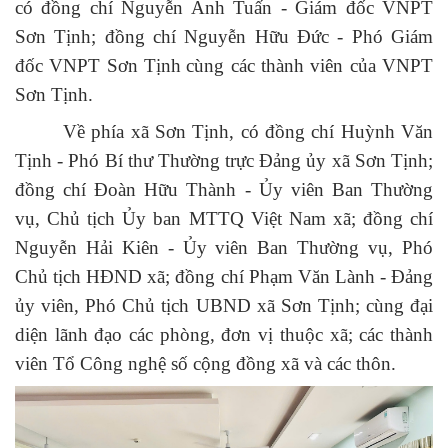
có đồng chí
Nguyễn Anh Tuấn
-
Giám đốc VNPT
Sơn Tịnh
; đồng chí
Nguyễn Hữu Đức
-
Phó Giám
đốc VNPT Sơn Tịnh
cùng các thành viên của VNPT
Sơn Tịnh.
Về phía
xã Sơn Tịnh
, có đồng chí
Huỳnh Văn
Tịnh
-
Phó Bí thư Thường trực Đảng ủy xã Sơn Tịnh
;
đồng chí
Đoàn Hữu Thành
-
Ủy viên Ban Thường
vụ, Chủ tịch Ủy ban MTTQ Việt Nam xã
; đồng chí
Nguyễn Hải Kiên
-
Ủy viên Ban Thường vụ, Phó
Chủ tịch HĐND xã
; đồng chí
Phạm Văn Lành
-
Đảng
ủy viên, Phó Chủ tịch UBND xã Sơn Tịnh
; cùng đại
diện lãnh đạo các phòng, đơn vị thuộc xã; các thành
viên
Tổ Công nghệ số cộng đồng xã và các thôn
.