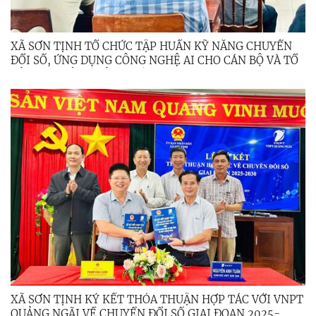
XÃ SƠN TỊNH TỔ CHỨC TẬP HUẤN KỸ NĂNG CHUYỂN
ĐỔI SỐ, ỨNG DỤNG CÔNG NGHỆ AI CHO CÁN BỘ VÀ TỔ
CÔNG NGHỆ SỐ CỘNG ĐỒNG
XÃ SƠN TỊNH KÝ KẾT THỎA THUẬN HỢP TÁC VỚI VNPT
QUẢNG NGÃI VỀ CHUYỂN ĐỔI SỐ GIAI ĐOẠN 2025-