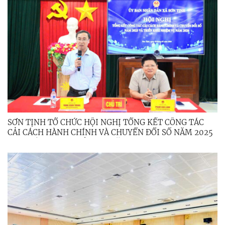
SƠN TỊNH TỔ CHỨC HỘI NGHỊ TỔNG KẾT CÔNG TÁC
CẢI CÁCH HÀNH CHÍNH VÀ CHUYỂN ĐỔI SỐ NĂM 2025
VÀ TRIỂN KHAI NHIỆM VỤ NĂM 2026