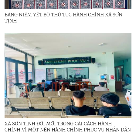
BẢNG NIÊM YẾT BỘ THỦ TỤC HÀNH CHÍNH XÃ SƠN
TỊNH
XÃ SƠN TỊNH ĐỔI MỚI TRONG CẢI CÁCH HÀNH
CHÍNH:VÌ MỘT NỀN HÀNH CHÍNH PHỤC VỤ NHÂN DÂN