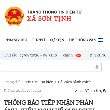
TRANG THÔNG TIN ĐIỆN TỬ
XÃ SƠN TỊNH
TRANG CHỦ
TIN TỨC - SỰ KIỆN
HỆ THỐNG VĂN BẢN
Togg
navig
 trong giải quyết thủ tục hành chính
Thứ sáu, 07/08/2026
-
08
:
31
:
11
TRUNG TÂM CHÍN
ỊNH LẦN THỨ I NĂM 2026
Trang chủ
Tin tức - sự kiện
Cải cách hành chính
+
A
-
A
|
Thứ ba, 11/11/2025
|
20:42
A
THÔNG BÁO TIẾP NHẬN PHẢN