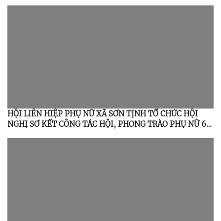
HỘI LIÊN HIỆP PHỤ NỮ XÃ SƠN TỊNH TỔ CHỨC HỘI
NGHỊ SƠ KẾT CÔNG TÁC HỘI, PHONG TRÀO PHỤ NỮ 6
THÁNG ĐẦU NĂM 2026; TỔNG KẾT ĐỀ ÁN 939 GIAI
ĐOẠN 2021 – 2026