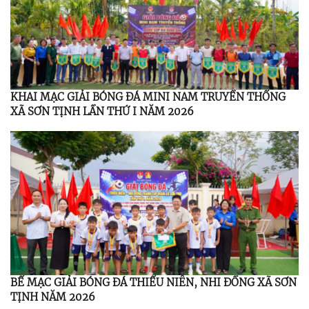
KHAI MẠC GIẢI BÓNG ĐÁ MINI NAM TRUYỀN THỐNG
XÃ SƠN TỊNH LẦN THỨ I NĂM 2026
BẾ MẠC GIẢI BÓNG ĐÁ THIẾU NIÊN, NHI ĐỒNG XÃ SƠN
TỊNH NĂM 2026