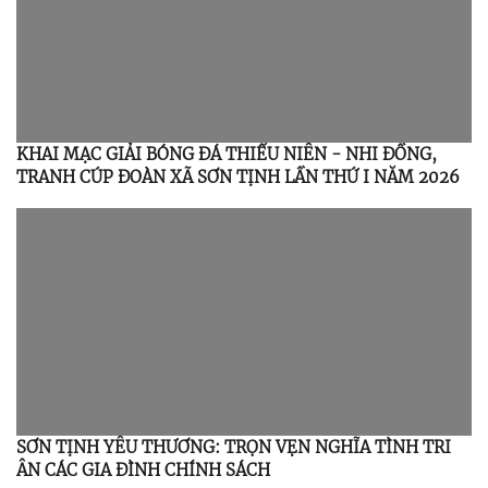
KHAI MẠC GIẢI BÓNG ĐÁ THIẾU NIÊN - NHI ĐỒNG,
TRANH CÚP ĐOÀN XÃ SƠN TỊNH LẦN THỨ I NĂM 2026
SƠN TỊNH YÊU THƯƠNG: TRỌN VẸN NGHĨA TÌNH TRI
ÂN CÁC GIA ĐÌNH CHÍNH SÁCH