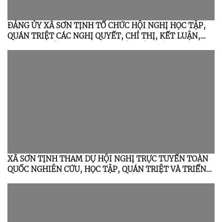
ĐẢNG ỦY XÃ SƠN TỊNH TỔ CHỨC HỘI NGHỊ HỌC TẬP,
QUÁN TRIỆT CÁC NGHỊ QUYẾT, CHỈ THỊ, KẾT LUẬN,
QUY ĐỊNH CỦA TRUNG ƯƠNG, TỈNH ỦY NĂM 2026
XÃ SƠN TỊNH THAM DỰ HỘI NGHỊ TRỰC TUYẾN TOÀN
QUỐC NGHIÊN CỨU, HỌC TẬP, QUÁN TRIỆT VÀ TRIỂN
KHAI THỰC HIỆN NGHỊ QUYẾT HỘI NGHỊ LẦN THỨ BA
BAN CHẤP HÀNH TRUNG ƯƠNG ĐẢNG KHÓA XIV