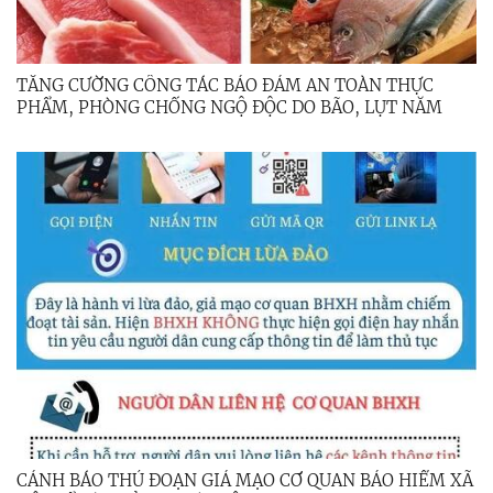
TĂNG CƯỜNG CÔNG TÁC BẢO ĐẢM AN TOÀN THỰC
PHẨM, PHÒNG CHỐNG NGỘ ĐỘC DO BÃO, LỤT NĂM
2025
CẢNH BÁO THỦ ĐOẠN GIẢ MẠO CƠ QUAN BẢO HIỂM XÃ