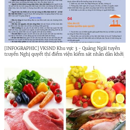
[INFOGRAPHIC] VKSND Khu vực 3 - Quảng Ngãi tuyên
truyền Nghị quyết thí điểm viện kiểm sát nhân dân khởi
kiện vụ án dân sự để bảo vệ quyền dân sự của các chủ thể
là nhóm dễ bị tổn thương và bảo vệ lợi ích công cộng