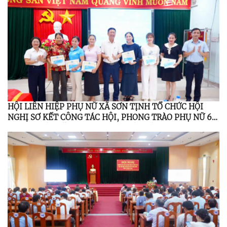
HỘI LIÊN HIỆP PHỤ NỮ XÃ SƠN TỊNH TỔ CHỨC HỘI
NGHỊ SƠ KẾT CÔNG TÁC HỘI, PHONG TRÀO PHỤ NỮ 6
THÁNG ĐẦU NĂM 2026; TỔNG KẾT ĐỀ ÁN 939 GIAI
ĐOẠN 2021 – 2026