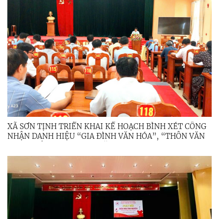
XÃ SƠN TỊNH TRIỂN KHAI KẾ HOẠCH BÌNH XÉT CÔNG
NHẬN DANH HIỆU “GIA ĐÌNH VĂN HÓA”, “THÔN VĂN
HÓA” TRÊN ĐỊA BÀN XÃ NĂM 2025