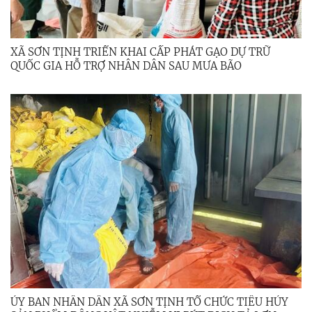
XÃ SƠN TỊNH TRIỂN KHAI CẤP PHÁT GẠO DỰ TRỮ
QUỐC GIA HỖ TRỢ NHÂN DÂN SAU MƯA BÃO
ỦY BAN NHÂN DÂN XÃ SƠN TỊNH TỔ CHỨC TIÊU HỦY