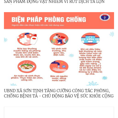
SẢN PHẨM ĐỘNG VẬT NHIỄM VI RÚT DỊCH TẢ LỢN
CHÂU PHI
UBND XÃ SƠN TỊNH TĂNG CƯỜNG CÔNG TÁC PHÒNG,
CHỐNG BỆNH TẢ - CHỦ ĐỘNG BẢO VỆ SỨC KHỎE CỘNG
ĐỒNG