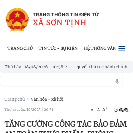
TRANG THÔNG TIN ĐIỆN TỬ
XÃ SƠN TỊNH
TRANG CHỦ
TIN TỨC - SỰ KIỆN
HỆ THỐNG VĂN BẢN
Togg
navig
 trợ xã hội trong giải quyết thủ tục hành chính
Thứ bảy, 08/08/2026
-
10
:
58
:
23
TRUNG
 XÃ SƠN TỊNH LẦN THỨ I NĂM 2026
Trang chủ
Văn hóa - xã hội
+
A
-
A
|
Thứ sáu, 24/10/2025
|
20:31
A
TĂNG CƯỜNG CÔNG TÁC BẢO ĐẢM