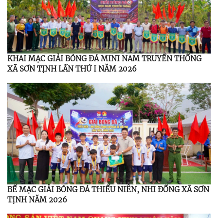
KHAI MẠC GIẢI BÓNG ĐÁ MINI NAM TRUYỀN THỐNG
XÃ SƠN TỊNH LẦN THỨ I NĂM 2026
BẾ MẠC GIẢI BÓNG ĐÁ THIẾU NIÊN, NHI ĐỒNG XÃ SƠN
TỊNH NĂM 2026