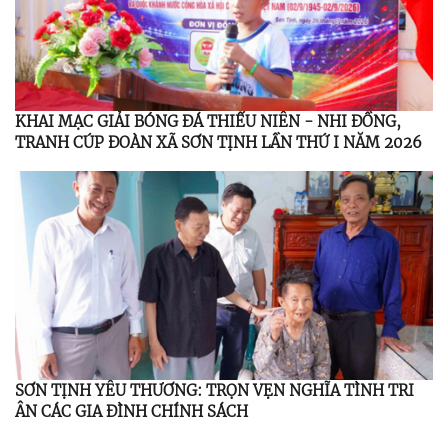
KHAI MẠC GIẢI BÓNG ĐÁ THIẾU NIÊN - NHI ĐỒNG,
TRANH CÚP ĐOÀN XÃ SƠN TỊNH LẦN THỨ I NĂM 2026
SƠN TỊNH YÊU THƯƠNG: TRỌN VẸN NGHĨA TÌNH TRI
ÂN CÁC GIA ĐÌNH CHÍNH SÁCH