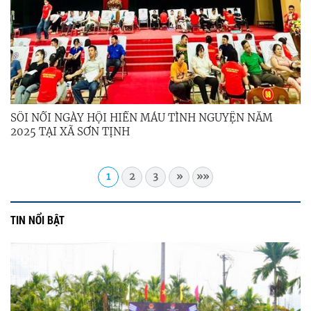
SÔI NỔI NGÀY HỘI HIẾN MÁU TÌNH NGUYỆN NĂM
2025 TẠI XÃ SƠN TỊNH
1
2
3
»
»»
TIN NỔI BẬT