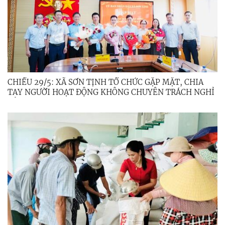
CHIỀU 29/5: XÃ SƠN TỊNH TỔ CHỨC GẶP MẶT, CHIA
TAY NGƯỜI HOẠT ĐỘNG KHÔNG CHUYÊN TRÁCH NGHỈ
CÔNG TÁC