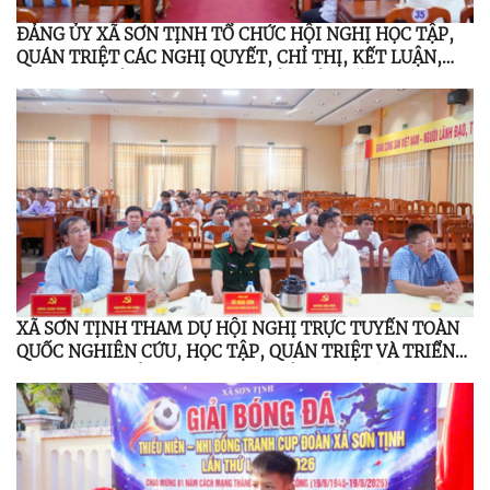
ĐẢNG ỦY XÃ SƠN TỊNH TỔ CHỨC HỘI NGHỊ HỌC TẬP,
QUÁN TRIỆT CÁC NGHỊ QUYẾT, CHỈ THỊ, KẾT LUẬN,
QUY ĐỊNH CỦA TRUNG ƯƠNG, TỈNH ỦY NĂM 2026
XÃ SƠN TỊNH THAM DỰ HỘI NGHỊ TRỰC TUYẾN TOÀN
QUỐC NGHIÊN CỨU, HỌC TẬP, QUÁN TRIỆT VÀ TRIỂN
KHAI THỰC HIỆN NGHỊ QUYẾT HỘI NGHỊ LẦN THỨ BA
BAN CHẤP HÀNH TRUNG ƯƠNG ĐẢNG KHÓA XIV