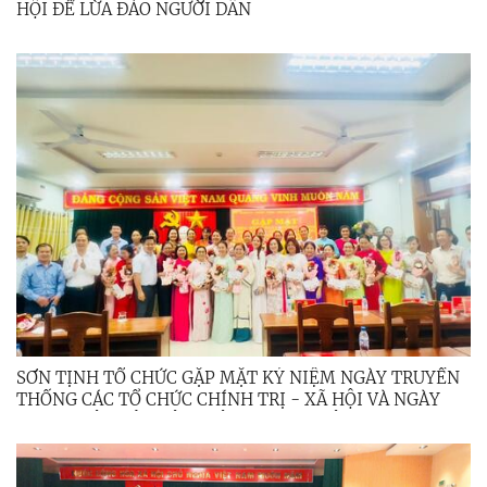
HỘI ĐỂ LỪA ĐẢO NGƯỜI DÂN
SƠN TỊNH TỔ CHỨC GẶP MẶT KỶ NIỆM NGÀY TRUYỀN
THỐNG CÁC TỔ CHỨC CHÍNH TRỊ - XÃ HỘI VÀ NGÀY
THÀNH LẬP HỘI LIÊN HIỆP PHỤ NỮ VIỆT NAM 20/10