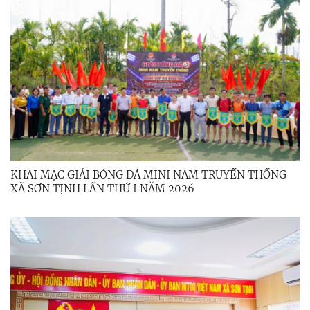
KHAI MẠC GIẢI BÓNG ĐÁ MINI NAM TRUYỀN THỐNG
XÃ SƠN TỊNH LẦN THỨ I NĂM 2026