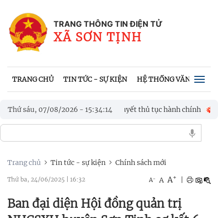
TRANG THÔNG TIN ĐIỆN TỬ
XÃ SƠN TỊNH
TRANG CHỦ
TIN TỨC - SỰ KIỆN
HỆ THỐNG VĂN BẢN
Togg
navig
ợ xã hội trong giải quyết thủ tục hành chính
Thứ sáu, 07/08/2026
-
15
:
34
:
17
TRUNG TÂ
 SƠN TỊNH LẦN THỨ I NĂM 2026
Trang chủ
Tin tức - sự kiện
Chính sách mới
+
A
-
A
|
Thứ ba, 24/06/2025
|
16:32
A
Ban đại diện Hội đồng quản trị