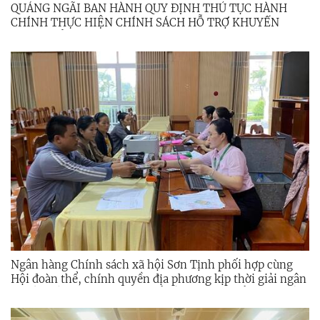
QUẢNG NGÃI BAN HÀNH QUY ĐỊNH THỦ TỤC HÀNH
CHÍNH THỰC HIỆN CHÍNH SÁCH HỖ TRỢ KHUYẾN
KHÍCH HỎA TÁNG
Ngân hàng Chính sách xã hội Sơn Tịnh phối hợp cùng
Hội đoàn thể, chính quyền địa phương kịp thời giải ngân
nguồn vốn tín dụng ưu đãi để đầu tư phát triển sản xuất,
khắc phục thiệt hại do mưa lũ trên địa bàn