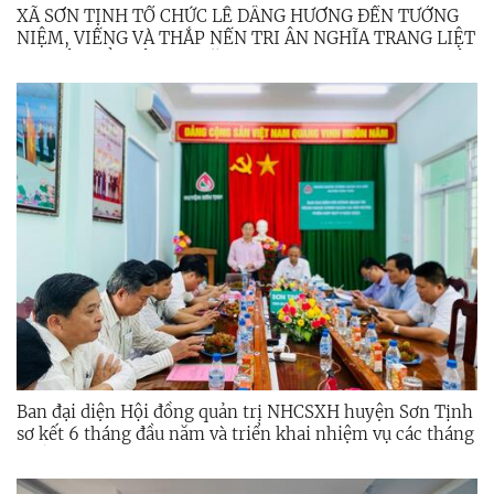
XÃ SƠN TỊNH TỔ CHỨC LỄ DÂNG HƯƠNG ĐỀN TƯỞNG
NIỆM, VIẾNG VÀ THẮP NẾN TRI ÂN NGHĨA TRANG LIỆT
SĨ NHÂN KỶ NIỆM 78 NĂM NGÀY THƯƠNG BINH – LIỆT
SĨ 27/7
Ban đại diện Hội đồng quản trị NHCSXH huyện Sơn Tịnh
sơ kết 6 tháng đầu năm và triển khai nhiệm vụ các tháng
cuối năm 2025