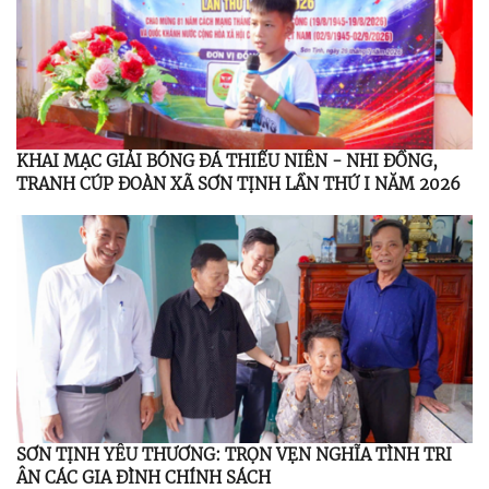
KHAI MẠC GIẢI BÓNG ĐÁ THIẾU NIÊN - NHI ĐỒNG,
TRANH CÚP ĐOÀN XÃ SƠN TỊNH LẦN THỨ I NĂM 2026
SƠN TỊNH YÊU THƯƠNG: TRỌN VẸN NGHĨA TÌNH TRI
ÂN CÁC GIA ĐÌNH CHÍNH SÁCH