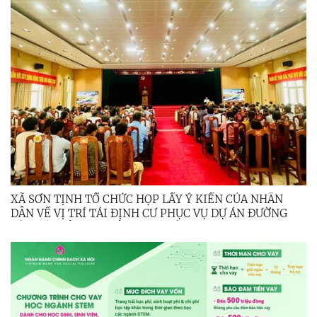
XÃ SƠN TỊNH TỔ CHỨC HỌP LẤY Ý KIẾN CỦA NHÂN
DÂN VỀ VỊ TRÍ TÁI ĐỊNH CƯ PHỤC VỤ DỰ ÁN ĐƯỜNG
SẮT TỐC ĐỘ CAO TRÊN TRỤC BẮC - NAM