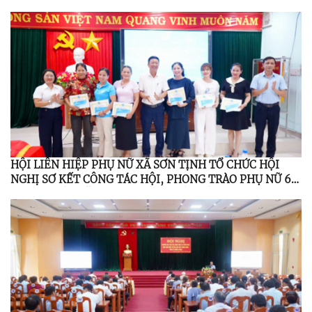
HỘI LIÊN HIỆP PHỤ NỮ XÃ SƠN TỊNH TỔ CHỨC HỘI
NGHỊ SƠ KẾT CÔNG TÁC HỘI, PHONG TRÀO PHỤ NỮ 6
THÁNG ĐẦU NĂM 2026; TỔNG KẾT ĐỀ ÁN 939 GIAI
ĐOẠN 2021 – 2026