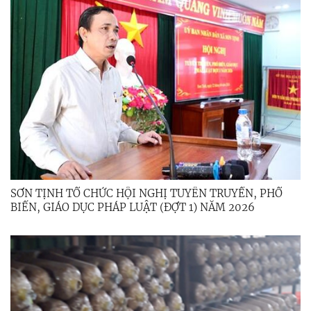
SƠN TỊNH TỔ CHỨC HỘI NGHỊ TUYÊN TRUYỀN, PHỔ
BIẾN, GIÁO DỤC PHÁP LUẬT (ĐỢT 1) NĂM 2026