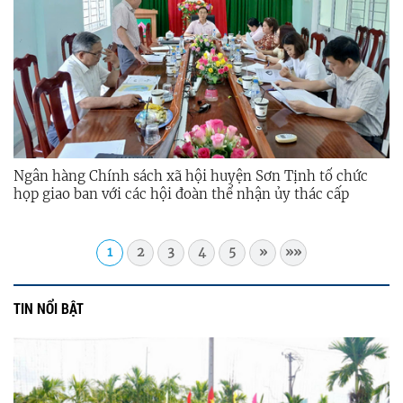
Ngân hàng Chính sách xã hội huyện Sơn Tịnh tổ chức
họp giao ban với các hội đoàn thể nhận ủy thác cấp
huyện
1
2
3
4
5
»
»»
TIN NỔI BẬT