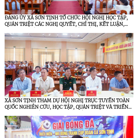
ĐẢNG ỦY XÃ SƠN TỊNH TỔ CHỨC HỘI NGHỊ HỌC TẬP,
QUÁN TRIỆT CÁC NGHỊ QUYẾT, CHỈ THỊ, KẾT LUẬN,
QUY ĐỊNH CỦA TRUNG ƯƠNG, TỈNH ỦY NĂM 2026
XÃ SƠN TỊNH THAM DỰ HỘI NGHỊ TRỰC TUYẾN TOÀN
QUỐC NGHIÊN CỨU, HỌC TẬP, QUÁN TRIỆT VÀ TRIỂN
KHAI THỰC HIỆN NGHỊ QUYẾT HỘI NGHỊ LẦN THỨ BA
BAN CHẤP HÀNH TRUNG ƯƠNG ĐẢNG KHÓA XIV