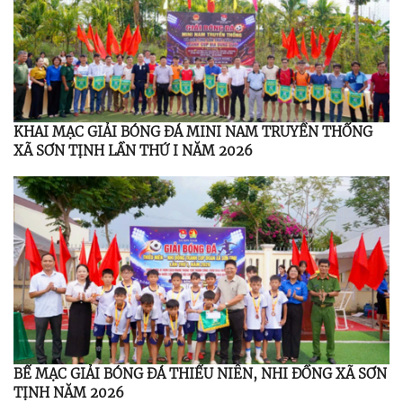
KHAI MẠC GIẢI BÓNG ĐÁ MINI NAM TRUYỀN THỐNG
XÃ SƠN TỊNH LẦN THỨ I NĂM 2026
BẾ MẠC GIẢI BÓNG ĐÁ THIẾU NIÊN, NHI ĐỒNG XÃ SƠN
TỊNH NĂM 2026