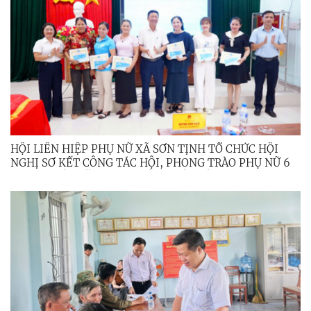
HỘI LIÊN HIỆP PHỤ NỮ XÃ SƠN TỊNH TỔ CHỨC HỘI
NGHỊ SƠ KẾT CÔNG TÁC HỘI, PHONG TRÀO PHỤ NỮ 6
THÁNG ĐẦU NĂM 2026; TỔNG KẾT ĐỀ ÁN 939 GIAI
ĐOẠN 2021 – 2026