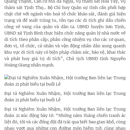
Quang Thạnh, Căn cứ Núi đá Ngựa, Vụ thảm sát Hòa Tây, Vụ
thảm sát Tịnh Thọ… Bộ Chỉ huy Quân sự tỉnh cần phối hợp
chặt chẽ với ngành văn hoá tổ chức khảo sát, đánh giá hiện
trạng và đề xuất trùng tu, tôn tạo các di tích ghi dấu chiến
công vẻ vang của quân và dân ta. UBND huyện Sơn Tịnh,
UBND xã Tịnh Bình thực hiện chức năng quản lý nhà nước về
di tích theo phân cấp; phân công nhiệm vụ cho các cơ quan,
đơn vị, tổ chức, cá nhân và vận động nhân dân xung quanh
khu vực di tích này có biện pháp chăm sóc, bảo vệ, khai thác
và phát huy giá trị di tích”, Chủ tịch UBND tỉnh Nguyễn
Hoàng Giang nhấn mạnh.
Đại tá Nghiêm Xuân Nhậm, Hội trưởng Ban liên lạc Trung
đoàn 21 phát biểu tại buổi Lễ
Đại tá Nghiêm Xuân Nhậm, Hội trưởng Ban liên lạc Trung
đoàn 21 xúc động bày tỏ: “Những năm tháng chiến tranh ác
liệt đó, tôi và các đồng đội đã trải qua biết bao gian khổ, cùng
nhau vượt qua những con đường mòn hiểm trở, cùng nhau