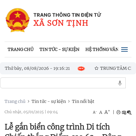
TRANG THÔNG TIN ĐIỆN TỬ
XÃ SƠN TỊNH
TRANG CHỦ
TIN TỨC - SỰ KIỆN
HỆ THỐNG VĂN BẢN
Togg
navig
 thủ tục hành chính
Thứ bảy, 08/08/2026
-
19
:
16
TRUNG TÂM CHÍNH TRỊ XÃ SƠN T
:
23
ĂM 2026
Trang chủ
Tin tức - sự kiện
Tin nổi bật
+
A
-
A
|
Chủ nhật, 05/01/2025
|
09:04
A
Lễ gắn biển công trình Di tích