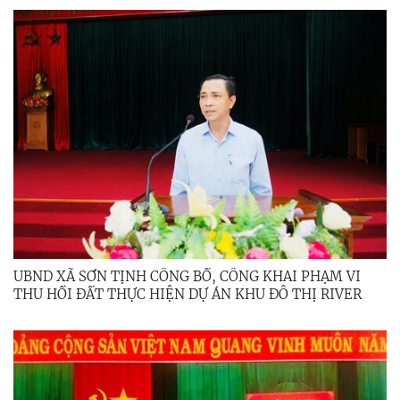
UBND XÃ SƠN TỊNH CÔNG BỐ, CÔNG KHAI PHẠM VI
THU HỒI ĐẤT THỰC HIỆN DỰ ÁN KHU ĐÔ THỊ RIVER
VIEW