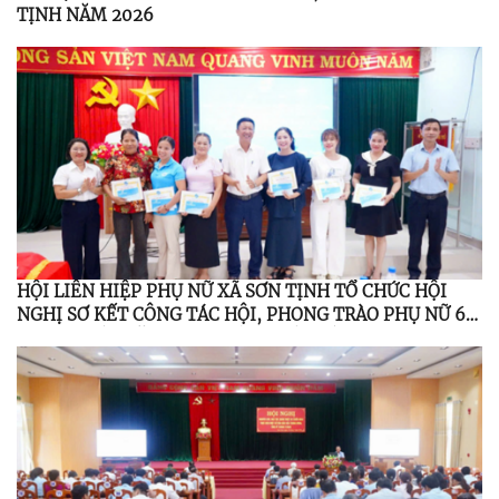
TỊNH NĂM 2026
HỘI LIÊN HIỆP PHỤ NỮ XÃ SƠN TỊNH TỔ CHỨC HỘI
NGHỊ SƠ KẾT CÔNG TÁC HỘI, PHONG TRÀO PHỤ NỮ 6
THÁNG ĐẦU NĂM 2026; TỔNG KẾT ĐỀ ÁN 939 GIAI
ĐOẠN 2021 – 2026