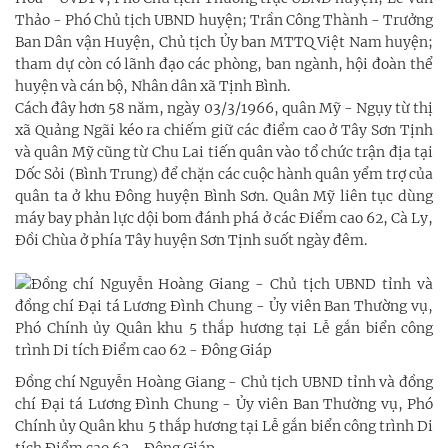
Thảo - Phó Chủ tịch UBND huyện; Trần Công Thành - Trưởng
Ban Dân vận Huyện, Chủ tịch Ủy ban MTTQ Việt Nam huyện;
tham dự còn có lãnh đạo các phòng, ban ngành, hội đoàn thể
huyện và cán bộ, Nhân dân xã Tịnh Bình.
Cách đây hơn 58 năm, ngày 03/3/1966, quân Mỹ - Ngụy từ thị
xã Quảng Ngãi kéo ra chiếm giữ các điểm cao ở Tây Sơn Tịnh
và quân Mỹ cũng từ Chu Lai tiến quân vào tổ chức trận địa tại
Dốc Sỏi (Bình Trung) để chặn các cuộc hành quân yểm trợ của
quân ta ở khu Đông huyện Bình Sơn. Quân Mỹ liên tục dùng
máy bay phản lực dội bom đánh phá ở các Điểm cao 62, Cà Ly,
Đồi Chùa ở phía Tây huyện Sơn Tịnh suốt ngày đêm.
Đồng chí Nguyễn Hoàng Giang - Chủ tịch UBND tỉnh và đồng
chí Đại tá Lương Đình Chung - Ủy viên Ban Thường vụ, Phó
Chính ủy Quân khu 5 thắp hương tại Lễ gắn biển công trình Di