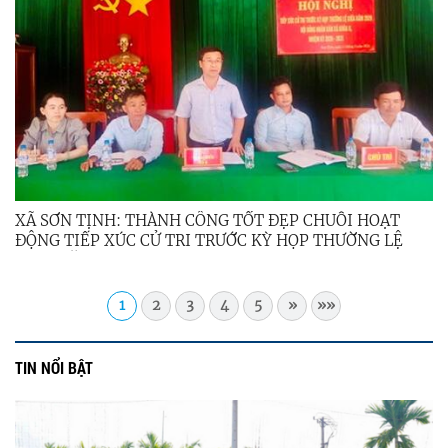
XÃ SƠN TỊNH: THÀNH CÔNG TỐT ĐẸP CHUỖI HOẠT
ĐỘNG TIẾP XÚC CỬ TRI TRƯỚC KỲ HỌP THƯỜNG LỆ
GIỮA NĂM 2026
1
2
3
4
5
»
»»
TIN NỔI BẬT