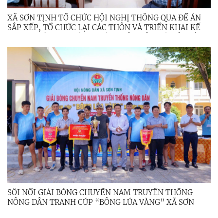
XÃ SƠN TỊNH TỔ CHỨC HỘI NGHỊ THÔNG QUA ĐỀ ÁN
SẮP XẾP, TỔ CHỨC LẠI CÁC THÔN VÀ TRIỂN KHAI KẾ
HOẠCH TỔ CHỨC LẤY Ý KIẾN NHÂN DÂN VỀ VIỆC SẮP
XẾP, TỔ CHỨC LẠI CÁC THÔN TRÊN ĐỊA BÀN XÃ
SÔI NỔI GIẢI BÓNG CHUYỀN NAM TRUYỀN THỐNG
NÔNG DÂN TRANH CÚP “BÔNG LÚA VÀNG” XÃ SƠN
TỊNH LẦN THỨ I NĂM 2026