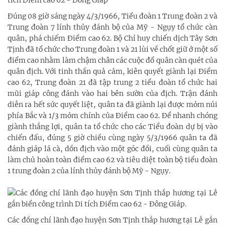
tích Điểm cao 62 - Đông Giáp
Đúng 08 giờ sáng ngày 4/3/1966, Tiểu đoàn 1 Trung đoàn 2 và
Trung đoàn 7 lính thủy đánh bộ của Mỹ - Ngụy tổ chức càn
quân, phá chiếm Điểm cao 62. Bộ Chỉ huy chiến dịch Tây Sơn
Tịnh đã tổ chức cho Trung đoàn 1 và 21 lùi về chốt giữ ở một số
điểm cao nhằm làm chậm chân các cuộc đổ quân càn quét của
quân địch. Với tinh thần quả cảm, kiên quyết giành lại Điểm
cao 62, Trung đoàn 21 đã tập trung 2 tiểu đoàn tổ chức hai
mũi giáp công đánh vào hai bên sườn của địch. Trận đánh
diễn ra hết sức quyết liệt, quân ta đã giành lại được mỏm núi
phía Bắc và 1/3 mỏm chính của Điểm cao 62. Để nhanh chóng
giành thắng lợi, quân ta tổ chức cho các Tiểu đoàn dự bị vào
chiến đấu, đúng 5 giờ chiều cùng ngày 5/3/1966 quân ta đã
đánh giáp lá cà, dồn địch vào một góc đồi, cuối cùng quân ta
làm chủ hoàn toàn điểm cao 62 và tiêu diệt toàn bộ tiểu đoàn
1 trung đoàn 2 của lính thủy đánh bộ Mỹ - Ngụy.
Các đồng chí lãnh đạo huyện Sơn Tịnh thắp hương tại Lễ gắn