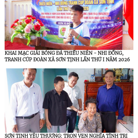
KHAI MẠC GIẢI BÓNG ĐÁ THIẾU NIÊN - NHI ĐỒNG,
TRANH CÚP ĐOÀN XÃ SƠN TỊNH LẦN THỨ I NĂM 2026
SƠN TỊNH YÊU THƯƠNG: TRỌN VẸN NGHĨA TÌNH TRI