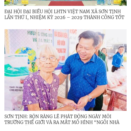
ĐẠI HỘI ĐẠI BIỂU HỘI LHTN VIỆT NAM XÃ SƠN TỊNH
LẦN THỨ I, NHIỆM KỲ 2026 – 2029 THÀNH CÔNG TỐT
ĐẸP
SƠN TỊNH: RỘN RÀNG LỄ PHÁT ĐỘNG NGÀY MÔI
TRƯỜNG THẾ GIỚI VÀ RA MẮT MÔ HÌNH “NGÔI NHÀ
XANH” NĂM 2026