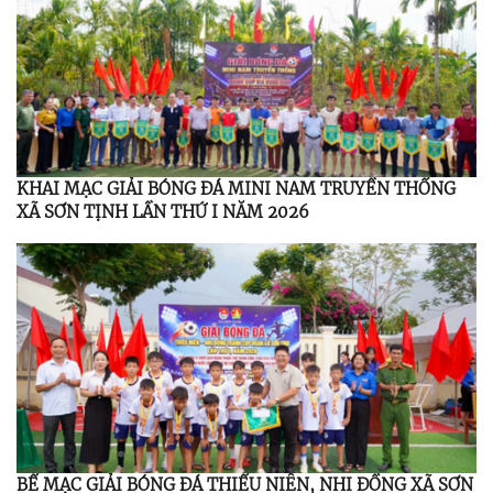
KHAI MẠC GIẢI BÓNG ĐÁ MINI NAM TRUYỀN THỐNG
XÃ SƠN TỊNH LẦN THỨ I NĂM 2026
BẾ MẠC GIẢI BÓNG ĐÁ THIẾU NIÊN, NHI ĐỒNG XÃ SƠN