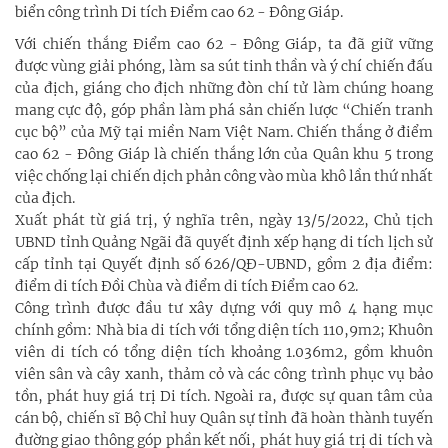
biển công trình Di tích Điểm cao 62 - Đông Giáp.
Với chiến thắng Điểm cao 62 - Đông Giáp, ta đã giữ vững
được vùng giải phóng, làm sa sút tinh thần và ý chí chiến đấu
của địch, giáng cho địch những đòn chí tử làm chúng hoang
mang cực độ, góp phần làm phá sản chiến lược “Chiến tranh
cục bộ” của Mỹ tại miền Nam Việt Nam. Chiến thắng ở điểm
cao 62 - Đông Giáp là chiến thắng lớn của Quân khu 5 trong
việc chống lại chiến dịch phản công vào mùa khô lần thứ nhất
của địch.
Xuất phát từ giá trị, ý nghĩa trên, ngày 13/5/2022, Chủ tịch
UBND tỉnh Quảng Ngãi đã quyết định xếp hạng di tích lịch sử
cấp tỉnh tại Quyết định số 626/QĐ-UBND, gồm 2 địa điểm:
điểm di tích Đồi Chùa và điểm di tích Điểm cao 62.
Công trình được đầu tư xây dựng với quy mô 4 hạng mục
chính gồm: Nhà bia di tích với tổng diện tích 110,9m2; Khuôn
viên di tích có tổng diện tích khoảng 1.036m2, gồm khuôn
viên sân và cây xanh, thảm cỏ và các công trình phục vụ bảo
tồn, phát huy giá trị Di tích. Ngoài ra, được sự quan tâm của
cán bộ, chiến sĩ Bộ Chỉ huy Quân sự tỉnh đã hoàn thành tuyến
đường giao thông góp phần kết nối, phát huy giá trị di tích và