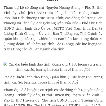
buổi Lễ
Tham dự Lễ có đồng chí Nguyễn Hoàng Giang - Phó Bí thư
Tỉnh ủy, Chủ tịch UBND tỉnh; đồng chí Trần Hoàng Tuấn -
Phó Chủ tịch thường trực UBND tỉnh; các đồng chí trong Ban
Thường vụ Tỉnh ủy; đồng chí Nguyễn Tấn Đức - Phó Chủ tịch
HĐND tỉnh; lãnh đạo Ủy ban MTTQ Việt Nam tỉnh; Đại tá
Lương Đình Chung - Ủy viên Ban Thường vụ, Phó Chính ủy
Quân khu 5, các Cựu Chiến binh Ban liên lạc Trung đoàn 21
(Trung đoàn Đề Thám tại tỉnh Bắc Giang); các lực lượng vũ
trang tỉnh; các Sở, Ban ngành của tỉnh.
Các đại biểu lãnh đạo tỉnh, Quân khu 5, lực lượng vũ trang
tỉnh, các Sở, ban ngành của tỉnh về tham dự Lễ
Tham dự Lễ ở huyện Sơn Tịnh có các đồng chí: Nguyễn Công
Hoàng - Tỉnh ủy viên, Bí thư Huyện ủy; Phạm Xuân Vinh -
Phó Bí thư Huyện ủy, Chủ tịch UBND huyện; Trương Công
Hòa - UVBTV, Phó Chủ tịch Thường trực UBND huyện; Lê Văn