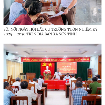
SÔI NỔI NGÀY HỘI BẦU CỬ TRƯỞNG THÔN NHIỆM KỲ
2025 – 2030 TRÊN ĐỊA BÀN XÃ SƠN TỊNH