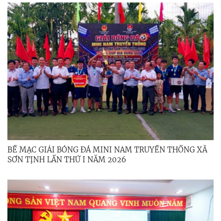
BẾ MẠC GIẢI BÓNG ĐÁ MINI NAM TRUYỀN THỐNG XÃ
SƠN TỊNH LẦN THỨ I NĂM 2026