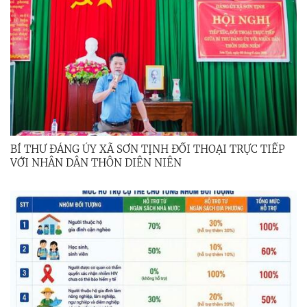
BÍ THƯ ĐẢNG ỦY XÃ SƠN TỊNH ĐỐI THOẠI TRỰC TIẾP
VỚI NHÂN DÂN THÔN DIÊN NIÊN