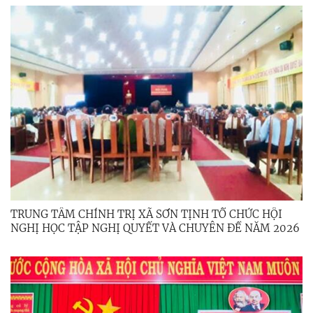
TRUNG TÂM CHÍNH TRỊ XÃ SƠN TỊNH TỔ CHỨC HỘI
NGHỊ HỌC TẬP NGHỊ QUYẾT VÀ CHUYÊN ĐỀ NĂM 2026