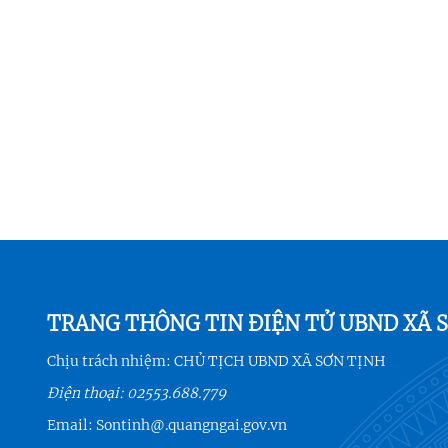
TRANG THÔNG TIN ĐIỆN TỬ UBND XÃ 
Chịu trách nhiệm:
CHỦ TỊCH UBND XÃ SƠN TỊNH
Điện thoại:
02553.688.779
Email:
Sontinh@.quangngai.gov.vn