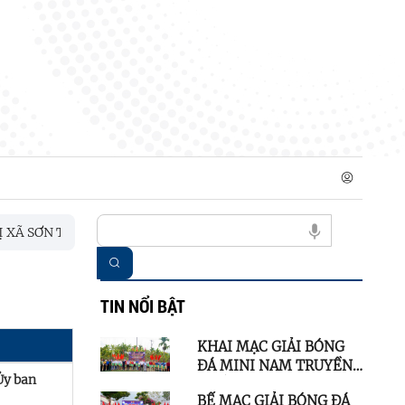
 SƠN TỊNH KHAI GIẢNG LỚP BỒI DƯỠNG LÝ LUẬN CHÍNH TRỊ V
TIN NỔI BẬT
KHAI MẠC GIẢI BÓNG
ĐÁ MINI NAM TRUYỀN
Ủy ban
THỐNG XÃ SƠN TỊNH
BẾ MẠC GIẢI BÓNG ĐÁ
LẦN THỨ I NĂM 2026