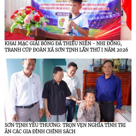
KHAI MẠC GIẢI BÓNG ĐÁ THIẾU NIÊN - NHI ĐỒNG,
TRANH CÚP ĐOÀN XÃ SƠN TỊNH LẦN THỨ I NĂM 2026
SƠN TỊNH YÊU THƯƠNG: TRỌN VẸN NGHĨA TÌNH TRI
ÂN CÁC GIA ĐÌNH CHÍNH SÁCH