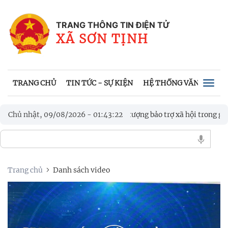
TRANG THÔNG TIN ĐIỆN TỬ
XÃ SƠN TỊNH
TRANG CHỦ
TIN TỨC - SỰ KIỆN
HỆ THỐNG VĂN BẢN
Togg
navig
ất” hỗ trợ người cao tuổi, đối tượng bảo trợ xã hội trong giải quy
Chủ nhật, 09/08/2026
-
01
:
43
:
23
U NIÊN - NHI ĐỒNG, TRANH CÚP ĐOÀN XÃ SƠN TỊNH LẦN THỨ 
Trang chủ
Danh sách video