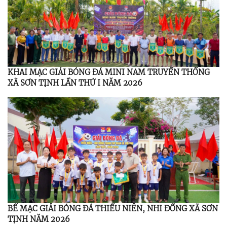
KHAI MẠC GIẢI BÓNG ĐÁ MINI NAM TRUYỀN THỐNG
XÃ SƠN TỊNH LẦN THỨ I NĂM 2026
BẾ MẠC GIẢI BÓNG ĐÁ THIẾU NIÊN, NHI ĐỒNG XÃ SƠN
TỊNH NĂM 2026