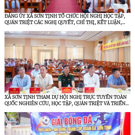
ĐẢNG ỦY XÃ SƠN TỊNH TỔ CHỨC HỘI NGHỊ HỌC TẬP,
QUÁN TRIỆT CÁC NGHỊ QUYẾT, CHỈ THỊ, KẾT LUẬN,
QUY ĐỊNH CỦA TRUNG ƯƠNG, TỈNH ỦY NĂM 2026
XÃ SƠN TỊNH THAM DỰ HỘI NGHỊ TRỰC TUYẾN TOÀN
QUỐC NGHIÊN CỨU, HỌC TẬP, QUÁN TRIỆT VÀ TRIỂN
KHAI THỰC HIỆN NGHỊ QUYẾT HỘI NGHỊ LẦN THỨ BA
BAN CHẤP HÀNH TRUNG ƯƠNG ĐẢNG KHÓA XIV