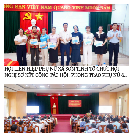
HỘI LIÊN HIỆP PHỤ NỮ XÃ SƠN TỊNH TỔ CHỨC HỘI
NGHỊ SƠ KẾT CÔNG TÁC HỘI, PHONG TRÀO PHỤ NỮ 6
THÁNG ĐẦU NĂM 2026; TỔNG KẾT ĐỀ ÁN 939 GIAI
ĐOẠN 2021 – 2026