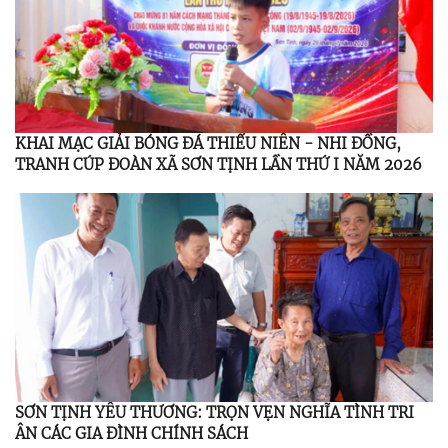
KHAI MẠC GIẢI BÓNG ĐÁ THIẾU NIÊN - NHI ĐỒNG,
TRANH CÚP ĐOÀN XÃ SƠN TỊNH LẦN THỨ I NĂM 2026
SƠN TỊNH YÊU THƯƠNG: TRỌN VẸN NGHĨA TÌNH TRI
ÂN CÁC GIA ĐÌNH CHÍNH SÁCH