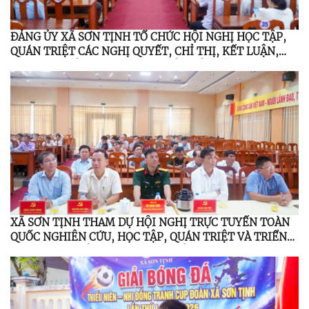
ĐẢNG ỦY XÃ SƠN TỊNH TỔ CHỨC HỘI NGHỊ HỌC TẬP,
QUÁN TRIỆT CÁC NGHỊ QUYẾT, CHỈ THỊ, KẾT LUẬN,
QUY ĐỊNH CỦA TRUNG ƯƠNG, TỈNH ỦY NĂM 2026
XÃ SƠN TỊNH THAM DỰ HỘI NGHỊ TRỰC TUYẾN TOÀN
QUỐC NGHIÊN CỨU, HỌC TẬP, QUÁN TRIỆT VÀ TRIỂN
KHAI THỰC HIỆN NGHỊ QUYẾT HỘI NGHỊ LẦN THỨ BA
BAN CHẤP HÀNH TRUNG ƯƠNG ĐẢNG KHÓA XIV