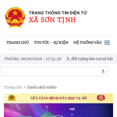
TRANG THÔNG TIN ĐIỆN TỬ
XÃ SƠN TỊNH
TRANG CHỦ
TIN TỨC - SỰ KIỆN
HỆ THỐNG VĂN BẢN
Togg
navig
h “3 nhất” hỗ trợ người cao tuổi, đối tượng bảo trợ xã hội trong gi
Thứ bảy, 08/08/2026
-
17
:
54
:
40
 THIẾU NIÊN - NHI ĐỒNG, TRANH CÚP ĐOÀN XÃ SƠN TỊNH LẦN
Trang chủ
Danh sách video