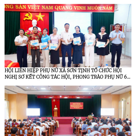
HỘI LIÊN HIỆP PHỤ NỮ XÃ SƠN TỊNH TỔ CHỨC HỘI
NGHỊ SƠ KẾT CÔNG TÁC HỘI, PHONG TRÀO PHỤ NỮ 6
THÁNG ĐẦU NĂM 2026; TỔNG KẾT ĐỀ ÁN 939 GIAI
ĐOẠN 2021 – 2026