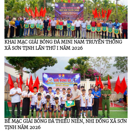
KHAI MẠC GIẢI BÓNG ĐÁ MINI NAM TRUYỀN THỐNG
XÃ SƠN TỊNH LẦN THỨ I NĂM 2026
BẾ MẠC GIẢI BÓNG ĐÁ THIẾU NIÊN, NHI ĐỒNG XÃ SƠN
TỊNH NĂM 2026