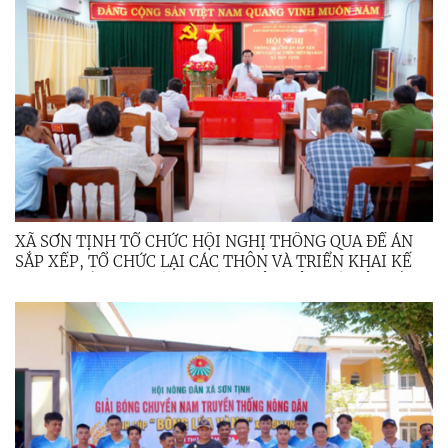
XÃ SƠN TỊNH TỔ CHỨC HỘI NGHỊ THÔNG QUA ĐỀ ÁN
SẮP XẾP, TỔ CHỨC LẠI CÁC THÔN VÀ TRIỂN KHAI KẾ
HOẠCH TỔ CHỨC LẤY Ý KIẾN NHÂN DÂN VỀ VIỆC SẮP
XẾP, TỔ CHỨC LẠI CÁC THÔN TRÊN ĐỊA BÀN XÃ