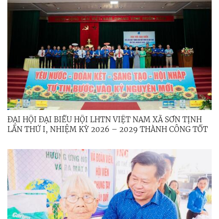
ĐẠI HỘI ĐẠI BIỂU HỘI LHTN VIỆT NAM XÃ SƠN TỊNH
LẦN THỨ I, NHIỆM KỲ 2026 – 2029 THÀNH CÔNG TỐT
ĐẸP