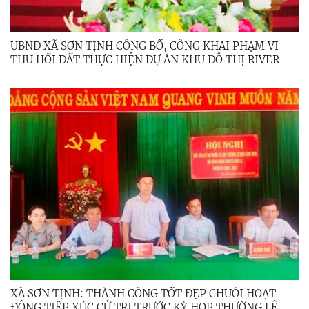
UBND XÃ SƠN TỊNH CÔNG BỐ, CÔNG KHAI PHẠM VI
THU HỒI ĐẤT THỰC HIỆN DỰ ÁN KHU ĐÔ THỊ RIVER
VIEW
XÃ SƠN TỊNH: THÀNH CÔNG TỐT ĐẸP CHUỖI HOẠT
ĐỘNG TIẾP XÚC CỬ TRI TRƯỚC KỲ HỌP THƯỜNG LỆ