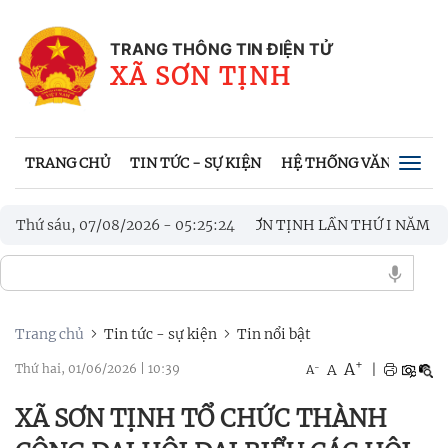
TRANG THÔNG TIN ĐIỆN TỬ
XÃ SƠN TỊNH
TRANG CHỦ
TIN TỨC - SỰ KIỆN
HỆ THỐNG VĂN BẢN
Togg
navig
YỀN THỐNG XÃ SƠN TỊNH LẦN THỨ I NĂM 2026
Thứ sáu, 07/08/2026
-
05
:
25
:
26
BẾ M
HĨA TÌNH TRI ÂN CÁC GIA ĐÌNH CHÍNH SÁCH
Trang chủ
Tin tức - sự kiện
Tin nổi bật
+
A
-
A
|
Thứ hai, 01/06/2026
|
10:39
A
XÃ SƠN TỊNH TỔ CHỨC THÀNH