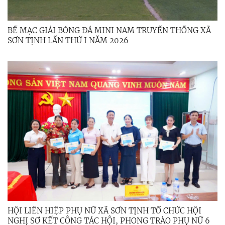
BẾ MẠC GIẢI BÓNG ĐÁ MINI NAM TRUYỀN THỐNG XÃ
SƠN TỊNH LẦN THỨ I NĂM 2026
HỘI LIÊN HIỆP PHỤ NỮ XÃ SƠN TỊNH TỔ CHỨC HỘI
NGHỊ SƠ KẾT CÔNG TÁC HỘI, PHONG TRÀO PHỤ NỮ 6