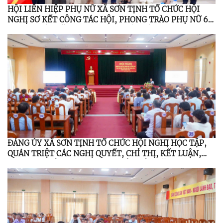
HỘI LIÊN HIỆP PHỤ NỮ XÃ SƠN TỊNH TỔ CHỨC HỘI
NGHỊ SƠ KẾT CÔNG TÁC HỘI, PHONG TRÀO PHỤ NỮ 6
THÁNG ĐẦU NĂM 2026; TỔNG KẾT ĐỀ ÁN 939 GIAI
ĐOẠN 2021 – 2026
ĐẢNG ỦY XÃ SƠN TỊNH TỔ CHỨC HỘI NGHỊ HỌC TẬP,
QUÁN TRIỆT CÁC NGHỊ QUYẾT, CHỈ THỊ, KẾT LUẬN,
QUY ĐỊNH CỦA TRUNG ƯƠNG, TỈNH ỦY NĂM 2026