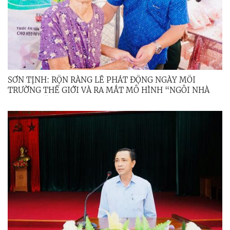
SƠN TỊNH: RỘN RÀNG LỄ PHÁT ĐỘNG NGÀY MÔI
TRƯỜNG THẾ GIỚI VÀ RA MẮT MÔ HÌNH “NGÔI NHÀ
XANH” NĂM 2026