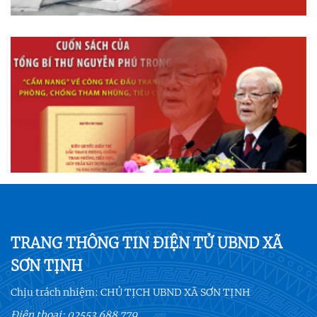
TRANG THÔNG TIN ĐIỆN TỬ UBND XÃ
SƠN TỊNH
Chịu trách nhiệm:
CHỦ TỊCH UBND XÃ SƠN TỊNH
Điện thoại:
02553.688.779