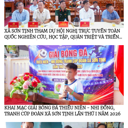
XÃ SƠN TỊNH THAM DỰ HỘI NGHỊ TRỰC TUYẾN TOÀN
QUỐC NGHIÊN CỨU, HỌC TẬP, QUÁN TRIỆT VÀ TRIỂN
KHAI THỰC HIỆN NGHỊ QUYẾT HỘI NGHỊ LẦN THỨ BA
BAN CHẤP HÀNH TRUNG ƯƠNG ĐẢNG KHÓA XIV
KHAI MẠC GIẢI BÓNG ĐÁ THIẾU NIÊN - NHI ĐỒNG,
TRANH CÚP ĐOÀN XÃ SƠN TỊNH LẦN THỨ I NĂM 2026