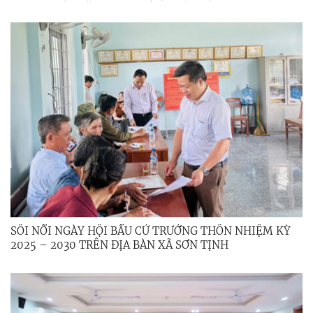
THÁNG ĐẦU NĂM 2026; TỔNG KẾT ĐỀ ÁN 939 GIAI
ĐOẠN 2021 – 2026
SÔI NỔI NGÀY HỘI BẦU CỬ TRƯỞNG THÔN NHIỆM KỲ
2025 – 2030 TRÊN ĐỊA BÀN XÃ SƠN TỊNH