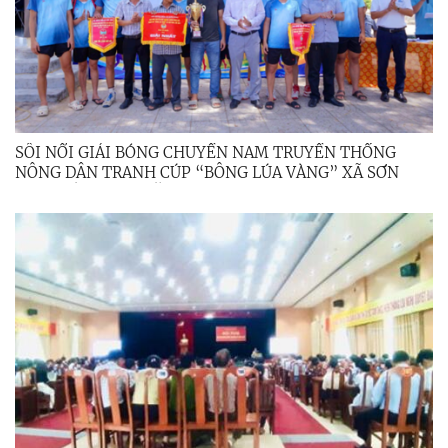
SÔI NỔI GIẢI BÓNG CHUYỀN NAM TRUYỀN THỐNG
NÔNG DÂN TRANH CÚP “BÔNG LÚA VÀNG” XÃ SƠN
TỊNH LẦN THỨ I NĂM 2026