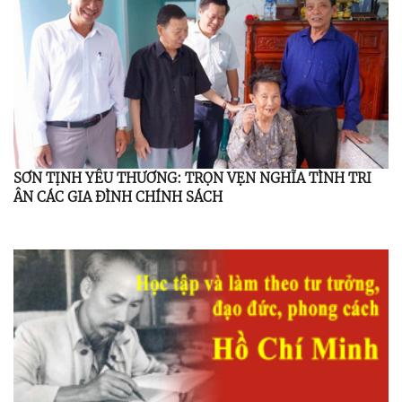
SƠN TỊNH YÊU THƯƠNG: TRỌN VẸN NGHĨA TÌNH TRI
ÂN CÁC GIA ĐÌNH CHÍNH SÁCH