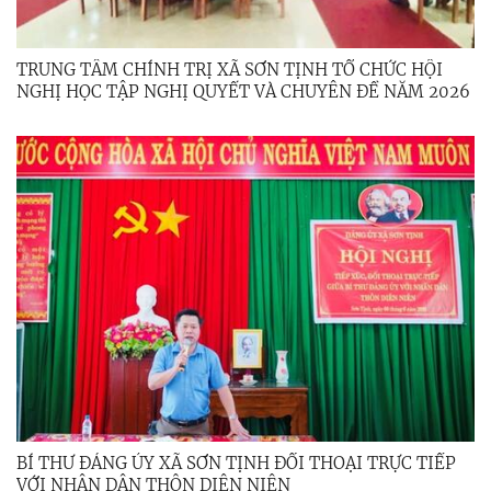
TRUNG TÂM CHÍNH TRỊ XÃ SƠN TỊNH TỔ CHỨC HỘI
NGHỊ HỌC TẬP NGHỊ QUYẾT VÀ CHUYÊN ĐỀ NĂM 2026
BÍ THƯ ĐẢNG ỦY XÃ SƠN TỊNH ĐỐI THOẠI TRỰC TIẾP
VỚI NHÂN DÂN THÔN DIÊN NIÊN