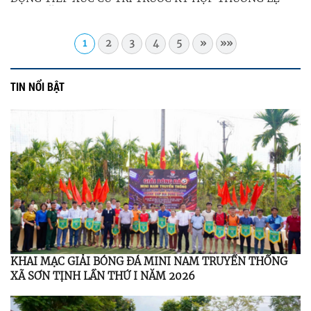
GIỮA NĂM 2026
1
2
3
4
5
»
»»
TIN NỔI BẬT
KHAI MẠC GIẢI BÓNG ĐÁ MINI NAM TRUYỀN THỐNG
XÃ SƠN TỊNH LẦN THỨ I NĂM 2026