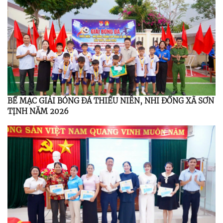
BẾ MẠC GIẢI BÓNG ĐÁ THIẾU NIÊN, NHI ĐỒNG XÃ SƠN
TỊNH NĂM 2026