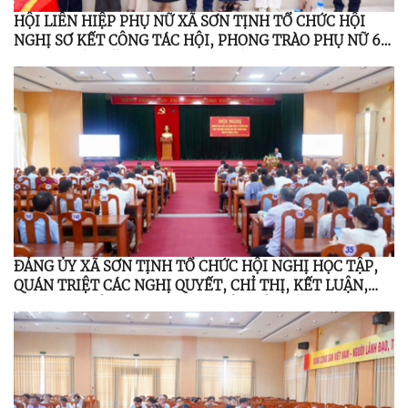
HỘI LIÊN HIỆP PHỤ NỮ XÃ SƠN TỊNH TỔ CHỨC HỘI
NGHỊ SƠ KẾT CÔNG TÁC HỘI, PHONG TRÀO PHỤ NỮ 6
THÁNG ĐẦU NĂM 2026; TỔNG KẾT ĐỀ ÁN 939 GIAI
ĐOẠN 2021 – 2026
ĐẢNG ỦY XÃ SƠN TỊNH TỔ CHỨC HỘI NGHỊ HỌC TẬP,
QUÁN TRIỆT CÁC NGHỊ QUYẾT, CHỈ THỊ, KẾT LUẬN,
QUY ĐỊNH CỦA TRUNG ƯƠNG, TỈNH ỦY NĂM 2026