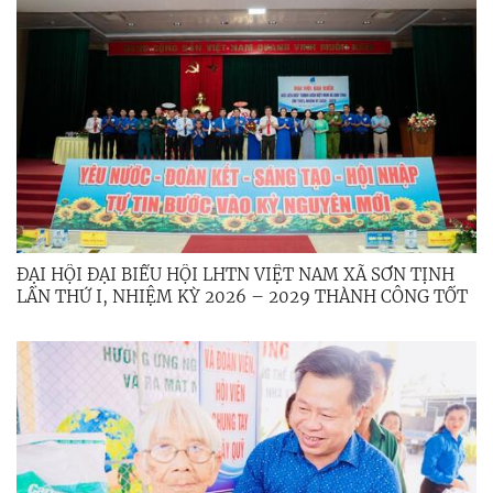
ĐẠI HỘI ĐẠI BIỂU HỘI LHTN VIỆT NAM XÃ SƠN TỊNH
LẦN THỨ I, NHIỆM KỲ 2026 – 2029 THÀNH CÔNG TỐT
ĐẸP