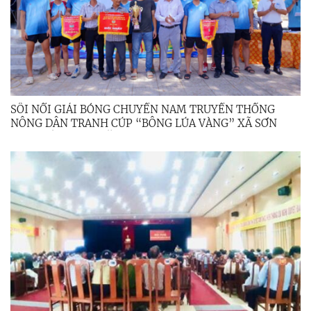
SÔI NỔI GIẢI BÓNG CHUYỀN NAM TRUYỀN THỐNG
NÔNG DÂN TRANH CÚP “BÔNG LÚA VÀNG” XÃ SƠN
TỊNH LẦN THỨ I NĂM 2026