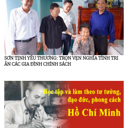
SƠN TỊNH YÊU THƯƠNG: TRỌN VẸN NGHĨA TÌNH TRI
ÂN CÁC GIA ĐÌNH CHÍNH SÁCH