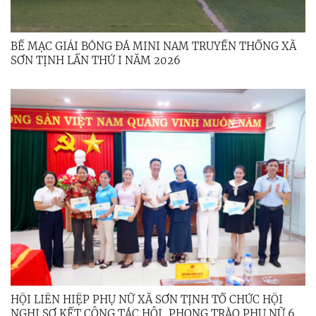
BẾ MẠC GIẢI BÓNG ĐÁ MINI NAM TRUYỀN THỐNG XÃ
SƠN TỊNH LẦN THỨ I NĂM 2026
HỘI LIÊN HIỆP PHỤ NỮ XÃ SƠN TỊNH TỔ CHỨC HỘI
NGHỊ SƠ KẾT CÔNG TÁC HỘI, PHONG TRÀO PHỤ NỮ 6