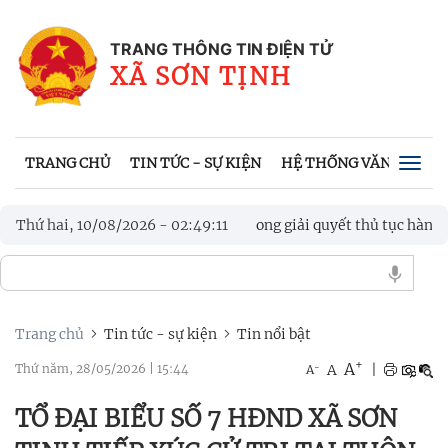
TRANG THÔNG TIN ĐIỆN TỬ
XÃ SƠN TỊNH
TRANG CHỦ
TIN TỨC - SỰ KIỆN
HỆ THỐNG VĂN BẢN
Togg
navig
ng bảo trợ xã hội trong giải quyết thủ tục hành chính
Thứ hai, 10/08/2026
-
02
:
49
:
14
 ĐOÀN XÃ SƠN TỊNH LẦN THỨ I NĂM 2026
Trang chủ
Tin tức - sự kiện
Tin nổi bật
+
A
-
A
|
Thứ năm, 28/05/2026
|
15:44
A
TỔ ĐẠI BIỂU SỐ 7 HĐND XÃ SƠN