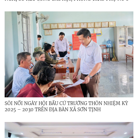
THÁNG ĐẦU NĂM 2026; TỔNG KẾT ĐỀ ÁN 939 GIAI
ĐOẠN 2021 – 2026
SÔI NỔI NGÀY HỘI BẦU CỬ TRƯỞNG THÔN NHIỆM KỲ
2025 – 2030 TRÊN ĐỊA BÀN XÃ SƠN TỊNH