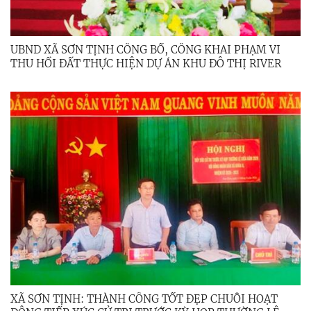
UBND XÃ SƠN TỊNH CÔNG BỐ, CÔNG KHAI PHẠM VI
THU HỒI ĐẤT THỰC HIỆN DỰ ÁN KHU ĐÔ THỊ RIVER
VIEW
XÃ SƠN TỊNH: THÀNH CÔNG TỐT ĐẸP CHUỖI HOẠT