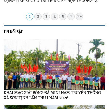
ĐỘNG TIẾP XÚC CỬ TRI TRƯỚC KỲ HỌP THƯỜNG LỆ
GIỮA NĂM 2026
1
2
3
4
5
»
»»
TIN NỔI BẬT
KHAI MẠC GIẢI BÓNG ĐÁ MINI NAM TRUYỀN THỐNG
XÃ SƠN TỊNH LẦN THỨ I NĂM 2026