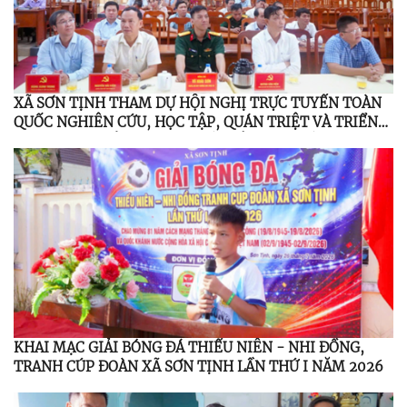
XÃ SƠN TỊNH THAM DỰ HỘI NGHỊ TRỰC TUYẾN TOÀN
QUỐC NGHIÊN CỨU, HỌC TẬP, QUÁN TRIỆT VÀ TRIỂN
KHAI THỰC HIỆN NGHỊ QUYẾT HỘI NGHỊ LẦN THỨ BA
BAN CHẤP HÀNH TRUNG ƯƠNG ĐẢNG KHÓA XIV
KHAI MẠC GIẢI BÓNG ĐÁ THIẾU NIÊN - NHI ĐỒNG,
TRANH CÚP ĐOÀN XÃ SƠN TỊNH LẦN THỨ I NĂM 2026