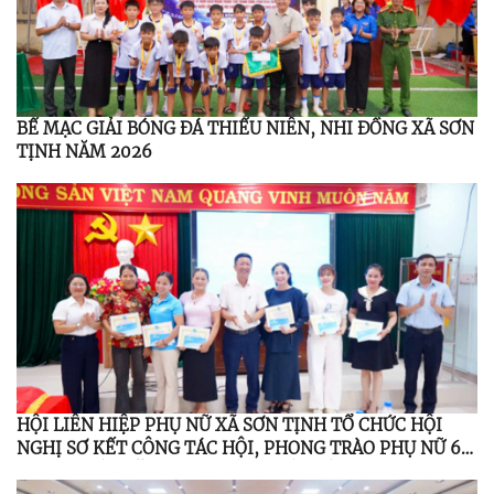
BẾ MẠC GIẢI BÓNG ĐÁ THIẾU NIÊN, NHI ĐỒNG XÃ SƠN
TỊNH NĂM 2026
HỘI LIÊN HIỆP PHỤ NỮ XÃ SƠN TỊNH TỔ CHỨC HỘI
NGHỊ SƠ KẾT CÔNG TÁC HỘI, PHONG TRÀO PHỤ NỮ 6
THÁNG ĐẦU NĂM 2026; TỔNG KẾT ĐỀ ÁN 939 GIAI