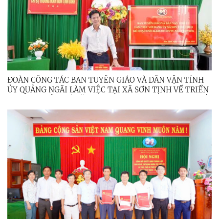
ĐOÀN CÔNG TÁC BAN TUYÊN GIÁO VÀ DÂN VẬN TỈNH
ỦY QUẢNG NGÃI LÀM VIỆC TẠI XÃ SƠN TỊNH VỀ TRIỂN
KHAI CHUYÊN ĐỀ NĂM 2026 VÀ DỰ SINH HOẠT CHI BỘ
CHUYÊN ĐỀ