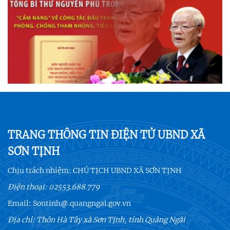
TRANG THÔNG TIN ĐIỆN TỬ UBND XÃ
SƠN TỊNH
Chịu trách nhiệm:
CHỦ TỊCH UBND XÃ SƠN TỊNH
Điện thoại:
02553.688.779
Email:
Sontinh@.quangngai.gov.vn
Địa chỉ: Thôn Hà Tây xã Sơn Tịnh, tỉnh Quảng Ngãi