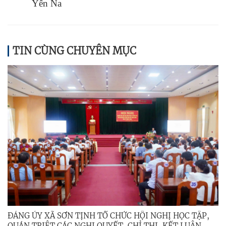
Yến Na
TIN CÙNG CHUYÊN MỤC
ĐẢNG ỦY XÃ SƠN TỊNH TỔ CHỨC HỘI NGHỊ HỌC TẬP,
QUÁN TRIỆT CÁC NGHỊ QUYẾT, CHỈ THỊ, KẾT LUẬN,