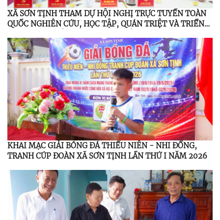
XÃ SƠN TỊNH THAM DỰ HỘI NGHỊ TRỰC TUYẾN TOÀN
QUỐC NGHIÊN CỨU, HỌC TẬP, QUÁN TRIỆT VÀ TRIỂN
KHAI THỰC HIỆN NGHỊ QUYẾT HỘI NGHỊ LẦN THỨ BA
BAN CHẤP HÀNH TRUNG ƯƠNG ĐẢNG KHÓA XIV
KHAI MẠC GIẢI BÓNG ĐÁ THIẾU NIÊN - NHI ĐỒNG,
TRANH CÚP ĐOÀN XÃ SƠN TỊNH LẦN THỨ I NĂM 2026