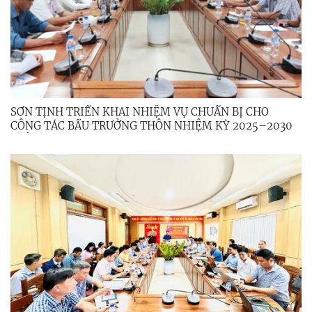
SƠN TỊNH TRIỂN KHAI NHIỆM VỤ CHUẨN BỊ CHO
CÔNG TÁC BẦU TRƯỞNG THÔN NHIỆM KỲ 2025–2030
TRÊN ĐỊA BÀN XÃ