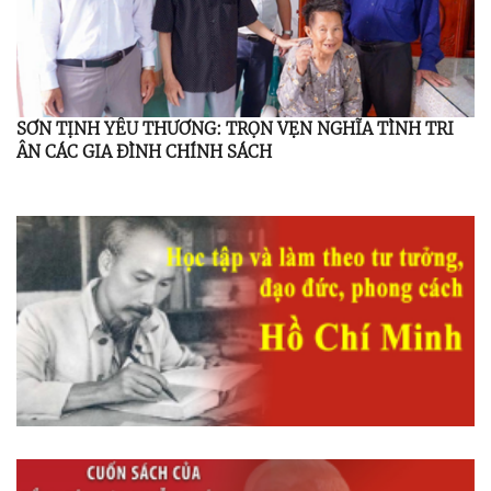
SƠN TỊNH YÊU THƯƠNG: TRỌN VẸN NGHĨA TÌNH TRI
ÂN CÁC GIA ĐÌNH CHÍNH SÁCH