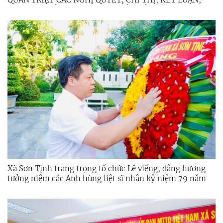
QUY ĐỊNH CỦA TRUNG ƯƠNG, TỈNH ỦY NĂM 2026
Xã Sơn Tịnh trang trọng tổ chức Lễ viếng, dâng hương
tưởng niệm các Anh hùng liệt sĩ nhân kỷ niệm 79 năm
Ngày Thương binh – Liệt sĩ (27/7/1947 – 27/7/2026)