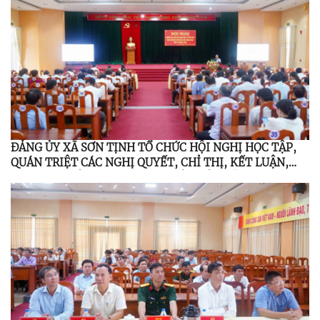
ĐOẠN 2021 – 2026
ĐẢNG ỦY XÃ SƠN TỊNH TỔ CHỨC HỘI NGHỊ HỌC TẬP,
QUÁN TRIỆT CÁC NGHỊ QUYẾT, CHỈ THỊ, KẾT LUẬN,
QUY ĐỊNH CỦA TRUNG ƯƠNG, TỈNH ỦY NĂM 2026