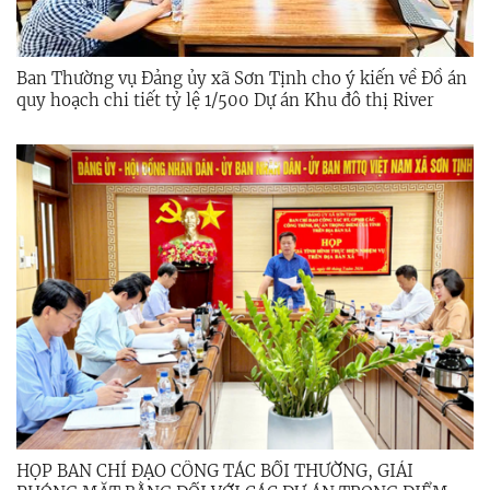
Ban Thường vụ Đảng ủy xã Sơn Tịnh cho ý kiến về Đồ án
quy hoạch chi tiết tỷ lệ 1/500 Dự án Khu đô thị River
View
HỌP BAN CHỈ ĐẠO CÔNG TÁC BỒI THƯỜNG, GIẢI