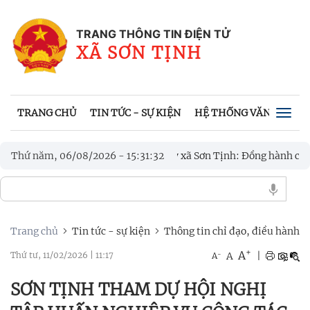
TRANG THÔNG TIN ĐIỆN TỬ
XÃ SƠN TỊNH
TRANG CHỦ
TIN TỨC - SỰ KIỆN
HỆ THỐNG VĂN BẢN
Togg
navig
026
Thứ năm, 06/08/2026
Đảng ủy xã Sơn Tịnh: Đồng hành cùng Trạm Y tế nâng c
-
15
:
31
:
34
Trang chủ
Tin tức - sự kiện
Thông tin chỉ đạo, điều hành
+
A
-
A
|
Thứ tư, 11/02/2026
|
11:17
A
SƠN TỊNH THAM DỰ HỘI NGHỊ