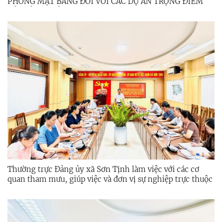
PHÓNG MẶT BẰNG ĐỐI VỚI CÁC DỰ ÁN TRỌNG ĐIỂM
CỦA TỈNH TRÊN ĐỊA BÀN XÃ SƠN TỊNH
Thường trực Đảng ủy xã Sơn Tịnh làm việc với các cơ
quan tham mưu, giúp việc và đơn vị sự nghiệp trực thuộc