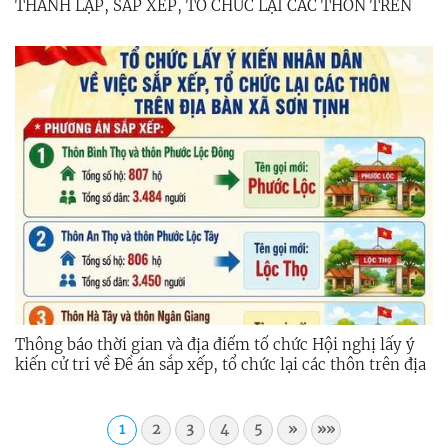
THÀNH LẬP, SẮP XẾP, TỔ CHỨC LẠI CÁC THÔN TRÊN
ĐỊA BÀN XÃ
Thông báo thời gian và địa điểm tổ chức Hội nghị lấy ý
kiến cử tri về Đề án sắp xếp, tổ chức lại các thôn trên địa
bàn xã Sơn Tịnh
1
2
3
4
5
»
»»