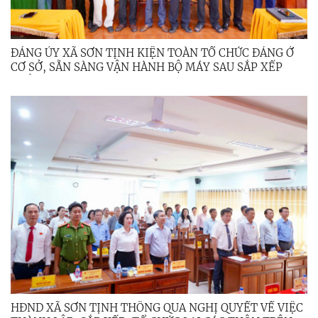
ĐẢNG ỦY XÃ SƠN TỊNH KIỆN TOÀN TỔ CHỨC ĐẢNG Ở
CƠ SỞ, SẴN SÀNG VẬN HÀNH BỘ MÁY SAU SẮP XẾP
THÔN
HĐND XÃ SƠN TỊNH THÔNG QUA NGHỊ QUYẾT VỀ VIỆC