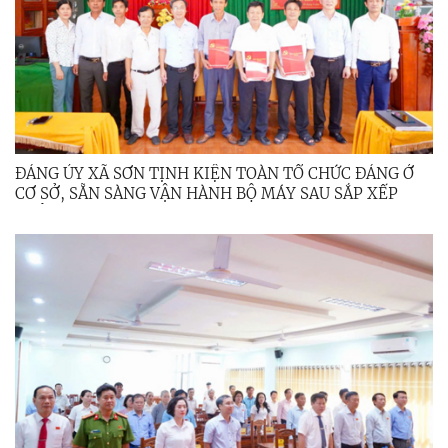
ĐẢNG ỦY XÃ SƠN TỊNH KIỆN TOÀN TỔ CHỨC ĐẢNG Ở
CƠ SỞ, SẴN SÀNG VẬN HÀNH BỘ MÁY SAU SẮP XẾP
THÔN