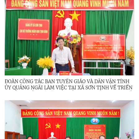
ĐOÀN CÔNG TÁC BAN TUYÊN GIÁO VÀ DÂN VẬN TỈNH
ỦY QUẢNG NGÃI LÀM VIỆC TẠI XÃ SƠN TỊNH VỀ TRIỂN
KHAI CHUYÊN ĐỀ NĂM 2026 VÀ DỰ SINH HOẠT CHI BỘ
CHUYÊN ĐỀ