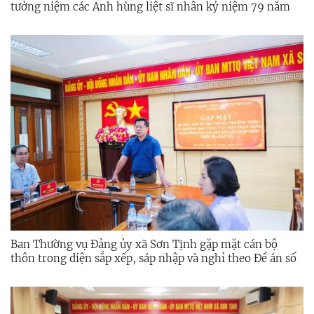
tưởng niệm các Anh hùng liệt sĩ nhân kỷ niệm 79 năm
Ngày Thương binh – Liệt sĩ (27/7/1947 – 27/7/2026)
Ban Thường vụ Đảng ủy xã Sơn Tịnh gặp mặt cán bộ
thôn trong diện sắp xếp, sáp nhập và nghỉ theo Đề án số
10