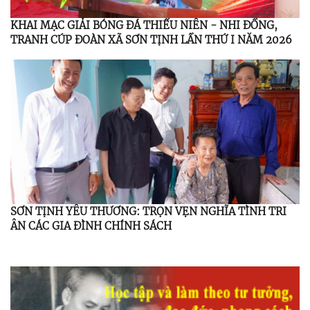
KHAI MẠC GIẢI BÓNG ĐÁ THIẾU NIÊN - NHI ĐỒNG,
TRANH CÚP ĐOÀN XÃ SƠN TỊNH LẦN THỨ I NĂM 2026
SƠN TỊNH YÊU THƯƠNG: TRỌN VẸN NGHĨA TÌNH TRI
ÂN CÁC GIA ĐÌNH CHÍNH SÁCH