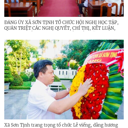
ĐẢNG ỦY XÃ SƠN TỊNH TỔ CHỨC HỘI NGHỊ HỌC TẬP,
QUÁN TRIỆT CÁC NGHỊ QUYẾT, CHỈ THỊ, KẾT LUẬN,
QUY ĐỊNH CỦA TRUNG ƯƠNG, TỈNH ỦY NĂM 2026
Xã Sơn Tịnh trang trọng tổ chức Lễ viếng, dâng hương