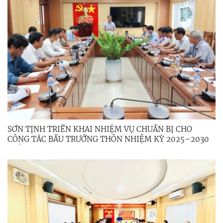
SƠN TỊNH TRIỂN KHAI NHIỆM VỤ CHUẨN BỊ CHO
CÔNG TÁC BẦU TRƯỞNG THÔN NHIỆM KỲ 2025–2030
TRÊN ĐỊA BÀN XÃ