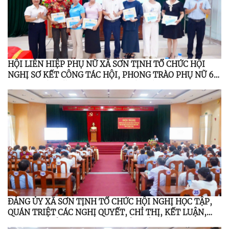
HỘI LIÊN HIỆP PHỤ NỮ XÃ SƠN TỊNH TỔ CHỨC HỘI
NGHỊ SƠ KẾT CÔNG TÁC HỘI, PHONG TRÀO PHỤ NỮ 6
THÁNG ĐẦU NĂM 2026; TỔNG KẾT ĐỀ ÁN 939 GIAI
ĐOẠN 2021 – 2026
ĐẢNG ỦY XÃ SƠN TỊNH TỔ CHỨC HỘI NGHỊ HỌC TẬP,
QUÁN TRIỆT CÁC NGHỊ QUYẾT, CHỈ THỊ, KẾT LUẬN,
QUY ĐỊNH CỦA TRUNG ƯƠNG, TỈNH ỦY NĂM 2026