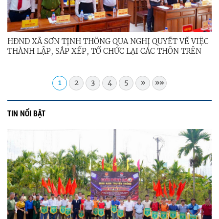
HĐND XÃ SƠN TỊNH THÔNG QUA NGHỊ QUYẾT VỀ VIỆC
THÀNH LẬP, SẮP XẾP, TỔ CHỨC LẠI CÁC THÔN TRÊN
ĐỊA BÀN XÃ
1
2
3
4
5
»
»»
TIN NỔI BẬT