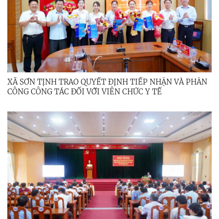
XÃ SƠN TỊNH TRAO QUYẾT ĐỊNH TIẾP NHẬN VÀ PHÂN
CÔNG CÔNG TÁC ĐỐI VỚI VIÊN CHỨC Y TẾ