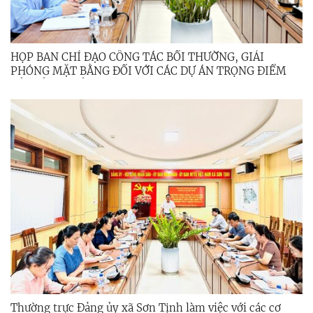
HỌP BAN CHỈ ĐẠO CÔNG TÁC BỒI THƯỜNG, GIẢI
PHÓNG MẶT BẰNG ĐỐI VỚI CÁC DỰ ÁN TRỌNG ĐIỂM
CỦA TỈNH TRÊN ĐỊA BÀN XÃ SƠN TỊNH
Thường trực Đảng ủy xã Sơn Tịnh làm việc với các cơ