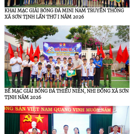
KHAI MẠC GIẢI BÓNG ĐÁ MINI NAM TRUYỀN THỐNG
XÃ SƠN TỊNH LẦN THỨ I NĂM 2026
BẾ MẠC GIẢI BÓNG ĐÁ THIẾU NIÊN, NHI ĐỒNG XÃ SƠN
TỊNH NĂM 2026