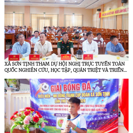
XÃ SƠN TỊNH THAM DỰ HỘI NGHỊ TRỰC TUYẾN TOÀN
QUỐC NGHIÊN CỨU, HỌC TẬP, QUÁN TRIỆT VÀ TRIỂN
KHAI THỰC HIỆN NGHỊ QUYẾT HỘI NGHỊ LẦN THỨ BA
BAN CHẤP HÀNH TRUNG ƯƠNG ĐẢNG KHÓA XIV