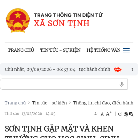
TRANG THÔNG TIN ĐIỆN TỬ
XÃ SƠN TỊNH
TRANG CHỦ
TIN TỨC - SỰ KIỆN
HỆ THỐNG VĂN BẢN
Togg
navig
giải quyết thủ tục hành chính
Chủ nhật, 09/08/2026
-
06
:
33
:
07
TRUNG TÂM CHÍNH TRỊ 
N THỨ I NĂM 2026
Trang chủ
Tin tức - sự kiện
Thông tin chỉ đạo, điều hành
+
A
-
A
|
Thứ sáu, 13/02/2026
|
14:05
A
SƠN TỊNH GẶP MẶT VÀ KHEN