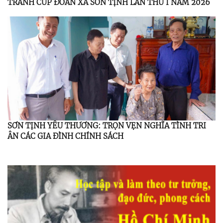
TRANH CÚP ĐOÀN XÃ SƠN TỊNH LẦN THỨ I NĂM 2026
SƠN TỊNH YÊU THƯƠNG: TRỌN VẸN NGHĨA TÌNH TRI
ÂN CÁC GIA ĐÌNH CHÍNH SÁCH