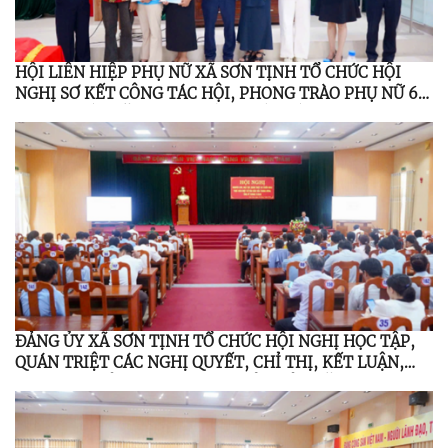
HỘI LIÊN HIỆP PHỤ NỮ XÃ SƠN TỊNH TỔ CHỨC HỘI
NGHỊ SƠ KẾT CÔNG TÁC HỘI, PHONG TRÀO PHỤ NỮ 6
THÁNG ĐẦU NĂM 2026; TỔNG KẾT ĐỀ ÁN 939 GIAI
ĐOẠN 2021 – 2026
ĐẢNG ỦY XÃ SƠN TỊNH TỔ CHỨC HỘI NGHỊ HỌC TẬP,
QUÁN TRIỆT CÁC NGHỊ QUYẾT, CHỈ THỊ, KẾT LUẬN,
QUY ĐỊNH CỦA TRUNG ƯƠNG, TỈNH ỦY NĂM 2026