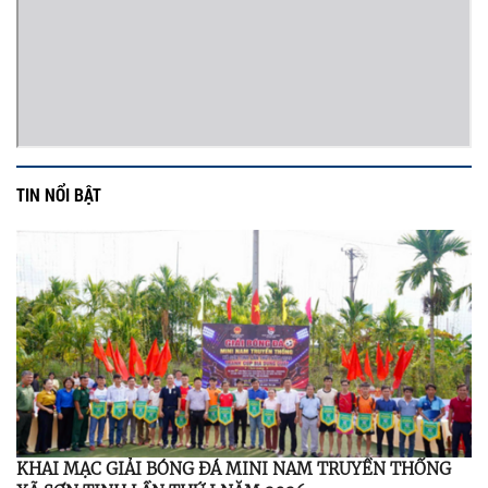
TIN NỔI BẬT
KHAI MẠC GIẢI BÓNG ĐÁ MINI NAM TRUYỀN THỐNG