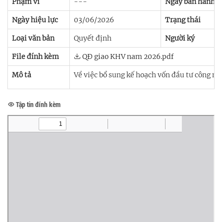
Phạm vi
---
Ngày ban hành
Ngày hiệu lực
03/06/2026
Trạng thái
Loại văn bản
Quyết định
Người ký
File đính kèm
QĐ giao KHV nam 2026.pdf
Mô tả
Về việc bổ sung kế hoạch vốn đầu tư công n
Tập tin đính kèm