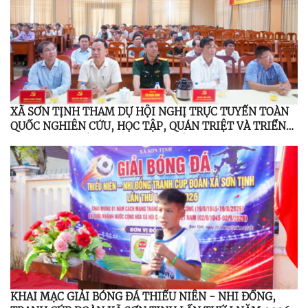
XÃ SƠN TỊNH THAM DỰ HỘI NGHỊ TRỰC TUYẾN TOÀN
QUỐC NGHIÊN CỨU, HỌC TẬP, QUÁN TRIỆT VÀ TRIỂN
KHAI THỰC HIỆN NGHỊ QUYẾT HỘI NGHỊ LẦN THỨ BA
BAN CHẤP HÀNH TRUNG ƯƠNG ĐẢNG KHÓA XIV
KHAI MẠC GIẢI BÓNG ĐÁ THIẾU NIÊN - NHI ĐỒNG,