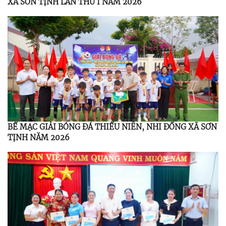
XÃ SƠN TỊNH LẦN THỨ I NĂM 2026
BẾ MẠC GIẢI BÓNG ĐÁ THIẾU NIÊN, NHI ĐỒNG XÃ SƠN
TỊNH NĂM 2026