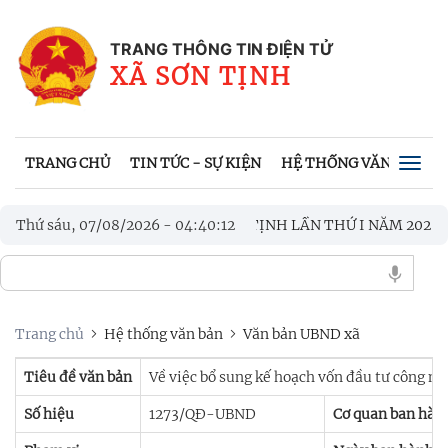
TRANG THÔNG TIN ĐIỆN TỬ
XÃ SƠN TỊNH
TRANG CHỦ
TIN TỨC - SỰ KIỆN
HỆ THỐNG VĂN BẢN
Togg
navig
I NAM TRUYỀN THỐNG XÃ SƠN TỊNH LẦN THỨ I NĂM 2026
Thứ sáu, 07/08/2026
-
04
:
40
:
13
ỌN VẸN NGHĨA TÌNH TRI ÂN CÁC GIA ĐÌNH CHÍNH SÁCH
Trang chủ
Hệ thống văn bản
Văn bản UBND xã
Tiêu đề văn bản
Về việc bổ sung kế hoạch vốn đầu tư công n
Số hiệu
1273/QĐ-UBND
Cơ quan ban hàn