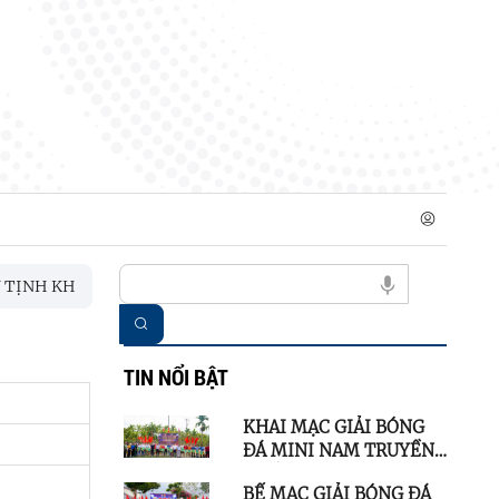
 KHAI GIẢNG LỚP BỒI DƯỠNG LÝ LUẬN CHÍNH TRỊ VÀ NGHIỆP 
TIN NỔI BẬT
KHAI MẠC GIẢI BÓNG
ĐÁ MINI NAM TRUYỀN
THỐNG XÃ SƠN TỊNH
BẾ MẠC GIẢI BÓNG ĐÁ
LẦN THỨ I NĂM 2026