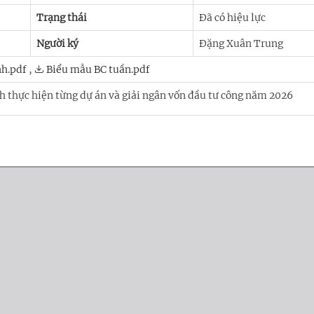
Trạng thái
Đã có hiệu lực
Người ký
Đặng Xuân Trung
nh.pdf
,
Biểu mẫu BC tuần.pdf
nh thực hiện từng dự án và giải ngân vốn đầu tư công năm 2026