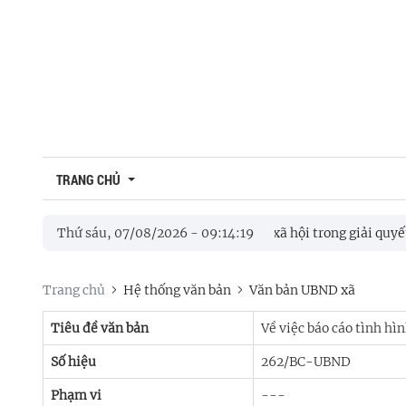
TRANG CHỦ
Giới thiệu
Địa chí Sơn Tịnh
ỗ trợ người cao tuổi, đối tượng bảo trợ xã hội trong giải quyết th
Thứ sáu, 07/08/2026
-
09
:
14
:
20
Di tích lịch sử
ÊN - NHI ĐỒNG, TRANH CÚP ĐOÀN XÃ SƠN TỊNH LẦN THỨ I NĂM
Trang chủ
Hệ thống văn bản
Văn bản UBND xã
Danh lam thắng cảnh
Giá trị văn hóa
Tiêu đề văn bản
Về việc báo cáo tình hì
Số hiệu
262/BC-UBND
Danh nhân
Phạm vi
---