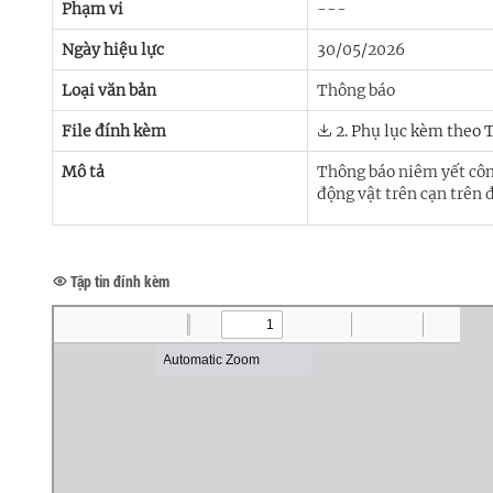
Phạm vi
---
Ngày hiệu lực
30/05/2026
Loại văn bản
Thông báo
File đính kèm
2. Phụ lục kèm theo 
Mô tả
Thông báo niêm yết công
động vật trên cạn trên
Tập tin đính kèm