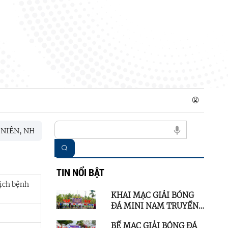
N, NHI ĐỒNG XÃ SƠN TỊNH NĂM 2026
Đảng ủy xã Sơn Tịnh
TIN NỔI BẬT
dịch bệnh
KHAI MẠC GIẢI BÓNG
ĐÁ MINI NAM TRUYỀN
THỐNG XÃ SƠN TỊNH
BẾ MẠC GIẢI BÓNG ĐÁ
LẦN THỨ I NĂM 2026