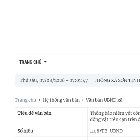
TRANG CHỦ
Giới thiệu
Địa chí Sơn Tịnh
MẠC GIẢI BÓNG ĐÁ MINI NAM TRUYỀN THỐNG XÃ SƠN TỊNH LẦN
Thứ sáu, 07/08/2026
-
07
:
01
:
48
Di tích lịch sử
Trang chủ
Hệ thống văn bản
Văn bản UBND xã
Danh lam thắng cảnh
Giá trị văn hóa
Tiêu đề văn bản
Thông báo niêm yết công
động vật trên cạn trên
Danh nhân
Số hiệu
1108/TB-UBND