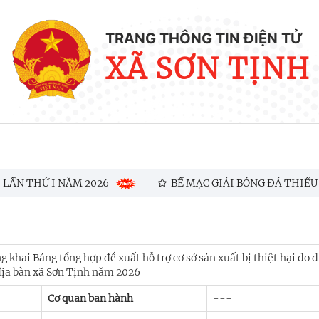
TRANG THÔNG TIN ĐIỆN TỬ
XÃ SƠN TỊNH
 THỨ I NĂM 2026
BẾ MẠC GIẢI BÓNG ĐÁ THIẾU NIÊ
 khai Bảng tổng hợp đề xuất hỗ trợ cơ sở sản xuất bị thiệt hại do 
 địa bàn xã Sơn Tịnh năm 2026
Cơ quan ban hành
---