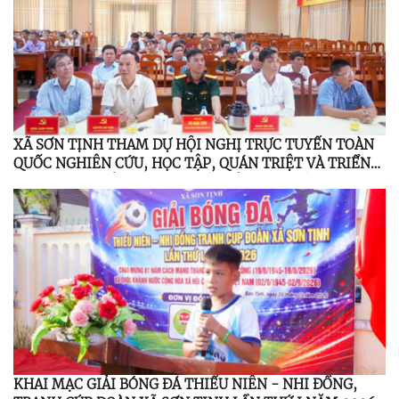
XÃ SƠN TỊNH THAM DỰ HỘI NGHỊ TRỰC TUYẾN TOÀN
QUỐC NGHIÊN CỨU, HỌC TẬP, QUÁN TRIỆT VÀ TRIỂN
KHAI THỰC HIỆN NGHỊ QUYẾT HỘI NGHỊ LẦN THỨ BA
BAN CHẤP HÀNH TRUNG ƯƠNG ĐẢNG KHÓA XIV
KHAI MẠC GIẢI BÓNG ĐÁ THIẾU NIÊN - NHI ĐỒNG,