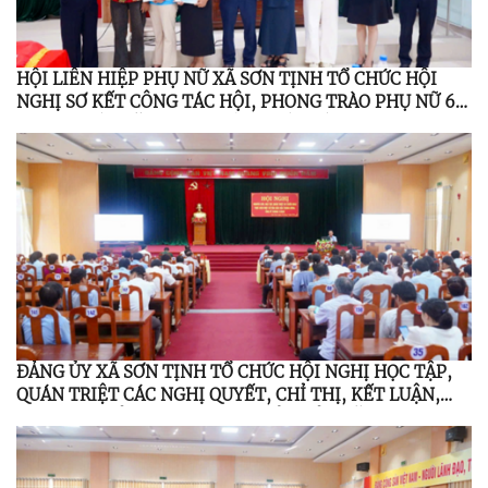
HỘI LIÊN HIỆP PHỤ NỮ XÃ SƠN TỊNH TỔ CHỨC HỘI
NGHỊ SƠ KẾT CÔNG TÁC HỘI, PHONG TRÀO PHỤ NỮ 6
THÁNG ĐẦU NĂM 2026; TỔNG KẾT ĐỀ ÁN 939 GIAI
ĐOẠN 2021 – 2026
ĐẢNG ỦY XÃ SƠN TỊNH TỔ CHỨC HỘI NGHỊ HỌC TẬP,
QUÁN TRIỆT CÁC NGHỊ QUYẾT, CHỈ THỊ, KẾT LUẬN,
QUY ĐỊNH CỦA TRUNG ƯƠNG, TỈNH ỦY NĂM 2026