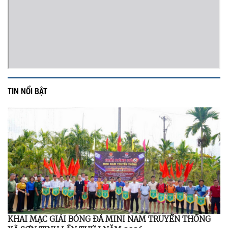
TIN NỔI BẬT
KHAI MẠC GIẢI BÓNG ĐÁ MINI NAM TRUYỀN THỐNG