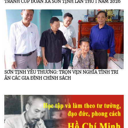
TRANH CÚP ĐOÀN XÃ SƠN TỊNH LẦN THỨ I NĂM 2026
SƠN TỊNH YÊU THƯƠNG: TRỌN VẸN NGHĨA TÌNH TRI
ÂN CÁC GIA ĐÌNH CHÍNH SÁCH