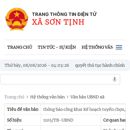
TRANG THÔNG TIN ĐIỆN TỬ
XÃ SƠN TỊNH
TRANG CHỦ
TIN TỨC - SỰ KIỆN
HỆ THỐNG VĂN BẢN
Togg
navig
 tượng bảo trợ xã hội trong giải quyết thủ tục hành chính
Thứ bảy, 08/08/2026
-
04
:
03
:
27
CÚP ĐOÀN XÃ SƠN TỊNH LẦN THỨ I NĂM 2026
Trang chủ
Hệ thống văn bản
Văn bản UBND xã
Tiêu đề văn bản
thông báo công khai Kế hoạch tuyển chọn, b
Số hiệu
1105/TB-UBND
Cơ quan ban 