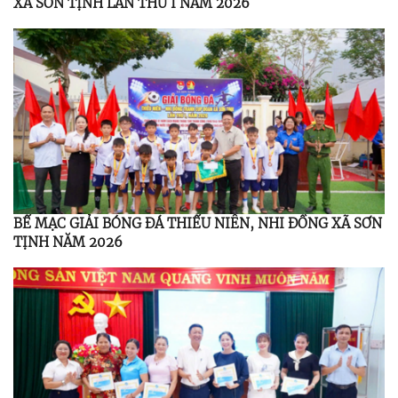
XÃ SƠN TỊNH LẦN THỨ I NĂM 2026
BẾ MẠC GIẢI BÓNG ĐÁ THIẾU NIÊN, NHI ĐỒNG XÃ SƠN
TỊNH NĂM 2026