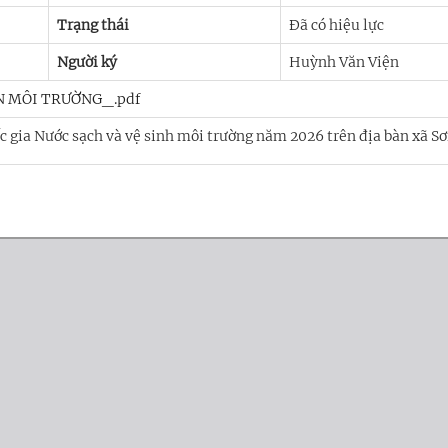
Trạng thái
Đã có hiệu lực
Người ký
Huỳnh Văn Viện
N MÔI TRƯỜNG_.pdf
 gia Nước sạch và vệ sinh môi trường năm 2026 trên địa bàn xã Sơ