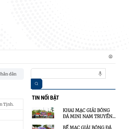
n dân
HỘI LIÊN HIỆP PHỤ NỮ XÃ SƠN TỊNH TỔ CHỨC HỘI 
TIN NỔI BẬT
n Tịnh.
KHAI MẠC GIẢI BÓNG
ĐÁ MINI NAM TRUYỀN
THỐNG XÃ SƠN TỊNH
BẾ MẠC GIẢI BÓNG ĐÁ
LẦN THỨ I NĂM 2026