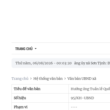
TRANG CHỦ
Giới thiệu
Địa chí Sơn Tịnh
I ĐỒNG XÃ SƠN TỊNH NĂM 2026
Thứ năm, 06/08/2026
-
00
:
03
Đảng ủy xã Sơn Tịnh: Đồng
:
21
Di tích lịch sử
g, dâng hương tưởng niệm các Anh hùng liệt sĩ nhân kỷ niệm 79 nă
Trang chủ
Hệ thống văn bản
Văn bản UBND xã
Danh lam thắng cảnh
Giá trị văn hóa
Tiêu đề văn bản
Hưởng ứng Tuần lễ Quốc
Số hiệu
95/KH-UBND
Danh nhân
Phạm vi
---