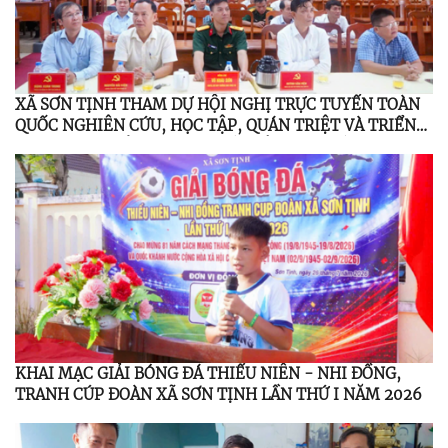
XÃ SƠN TỊNH THAM DỰ HỘI NGHỊ TRỰC TUYẾN TOÀN
QUỐC NGHIÊN CỨU, HỌC TẬP, QUÁN TRIỆT VÀ TRIỂN
KHAI THỰC HIỆN NGHỊ QUYẾT HỘI NGHỊ LẦN THỨ BA
BAN CHẤP HÀNH TRUNG ƯƠNG ĐẢNG KHÓA XIV
KHAI MẠC GIẢI BÓNG ĐÁ THIẾU NIÊN - NHI ĐỒNG,
TRANH CÚP ĐOÀN XÃ SƠN TỊNH LẦN THỨ I NĂM 2026