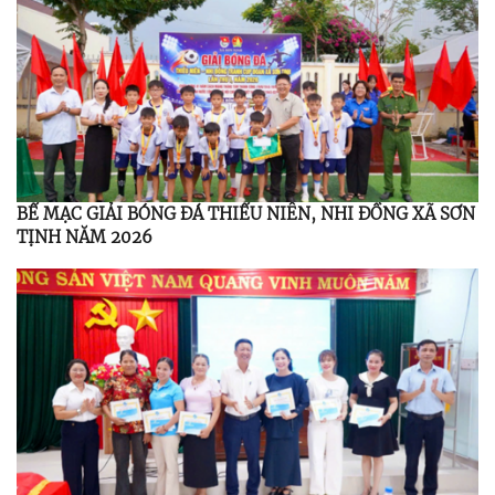
BẾ MẠC GIẢI BÓNG ĐÁ THIẾU NIÊN, NHI ĐỒNG XÃ SƠN
TỊNH NĂM 2026