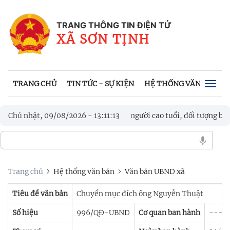
TRANG THÔNG TIN ĐIỆN TỬ
XÃ SƠN TỊNH
TRANG CHỦ
TIN TỨC - SỰ KIỆN
HỆ THỐNG VĂN BẢN
Togg
navig
a mắt mô hình “3 nhất” hỗ trợ người cao tuổi, đối tượng bảo trợ xã 
Chủ nhật, 09/08/2026
-
13
:
11
:
14
Trang chủ
Hệ thống văn bản
Văn bản UBND xã
Tiêu đề văn bản
Chuyển mục đích ông Nguyễn Thuật
Số hiệu
996/QĐ-UBND
Cơ quan ban hành
---