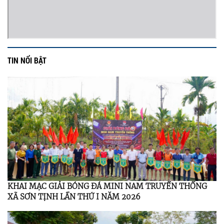
TIN NỔI BẬT
KHAI MẠC GIẢI BÓNG ĐÁ MINI NAM TRUYỀN THỐNG
XÃ SƠN TỊNH LẦN THỨ I NĂM 2026