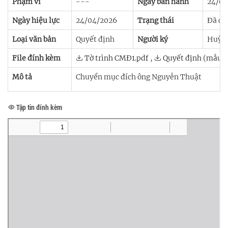
Phạm vi
---
Ngày ban hành
24/04
Ngày hiệu lực
24/04/2026
Trạng thái
Đã có 
Loại văn bản
Quyết định
Người ký
Huỳnh
File đính kèm
Tờ trình CMĐ1.pdf
,
Quyết định (mẫu).
Mô tả
Chuyển mục đích ông Nguyễn Thuật
Tập tin đính kèm