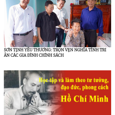
SƠN TỊNH YÊU THƯƠNG: TRỌN VẸN NGHĨA TÌNH TRI
ÂN CÁC GIA ĐÌNH CHÍNH SÁCH