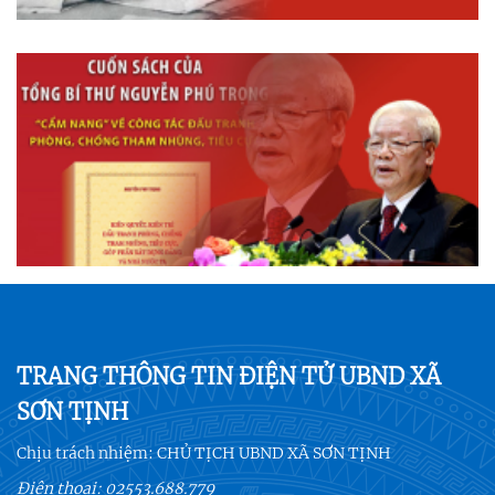
TRANG THÔNG TIN ĐIỆN TỬ UBND XÃ
SƠN TỊNH
Chịu trách nhiệm:
CHỦ TỊCH UBND XÃ SƠN TỊNH
Điện thoại:
02553.688.779