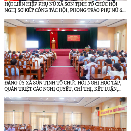
HỘI LIÊN HIỆP PHỤ NỮ XÃ SƠN TỊNH TỔ CHỨC HỘI
NGHỊ SƠ KẾT CÔNG TÁC HỘI, PHONG TRÀO PHỤ NỮ 6
THÁNG ĐẦU NĂM 2026; TỔNG KẾT ĐỀ ÁN 939 GIAI
ĐOẠN 2021 – 2026
ĐẢNG ỦY XÃ SƠN TỊNH TỔ CHỨC HỘI NGHỊ HỌC TẬP,
QUÁN TRIỆT CÁC NGHỊ QUYẾT, CHỈ THỊ, KẾT LUẬN,
QUY ĐỊNH CỦA TRUNG ƯƠNG, TỈNH ỦY NĂM 2026