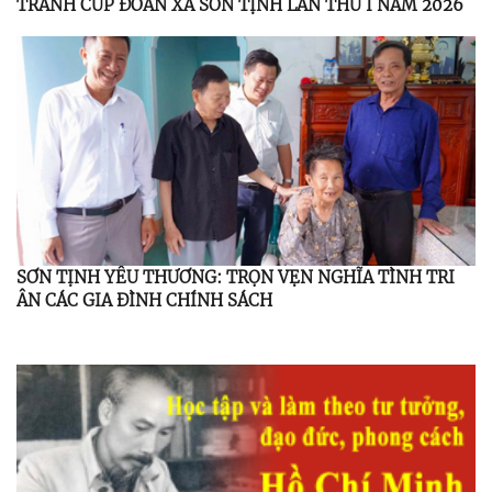
TRANH CÚP ĐOÀN XÃ SƠN TỊNH LẦN THỨ I NĂM 2026
SƠN TỊNH YÊU THƯƠNG: TRỌN VẸN NGHĨA TÌNH TRI
ÂN CÁC GIA ĐÌNH CHÍNH SÁCH