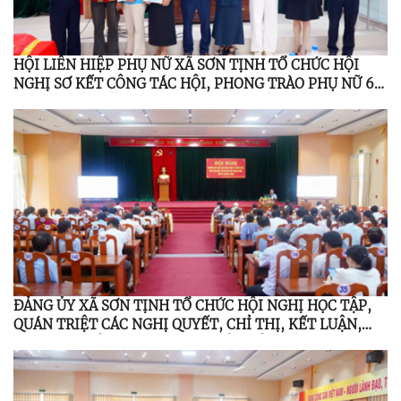
HỘI LIÊN HIỆP PHỤ NỮ XÃ SƠN TỊNH TỔ CHỨC HỘI
NGHỊ SƠ KẾT CÔNG TÁC HỘI, PHONG TRÀO PHỤ NỮ 6
THÁNG ĐẦU NĂM 2026; TỔNG KẾT ĐỀ ÁN 939 GIAI
ĐOẠN 2021 – 2026
ĐẢNG ỦY XÃ SƠN TỊNH TỔ CHỨC HỘI NGHỊ HỌC TẬP,
QUÁN TRIỆT CÁC NGHỊ QUYẾT, CHỈ THỊ, KẾT LUẬN,
QUY ĐỊNH CỦA TRUNG ƯƠNG, TỈNH ỦY NĂM 2026