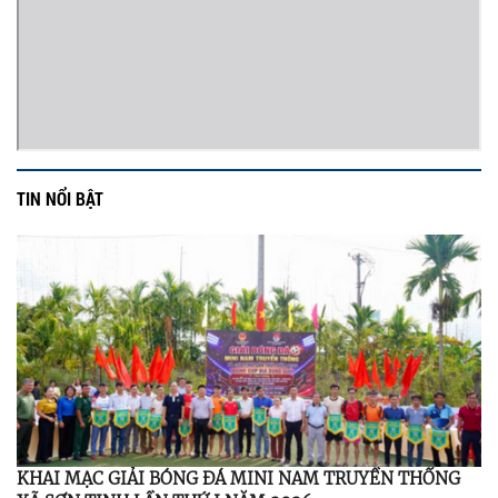
TIN NỔI BẬT
KHAI MẠC GIẢI BÓNG ĐÁ MINI NAM TRUYỀN THỐNG