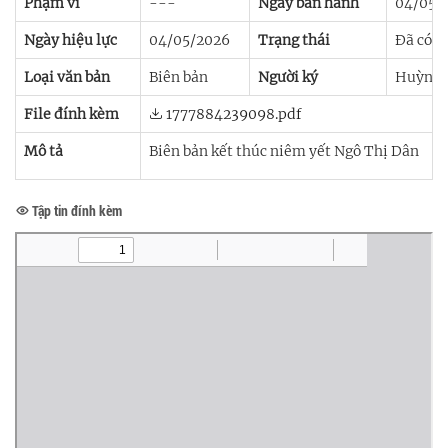
Phạm vi
---
Ngày ban hành
04/05/
Ngày hiệu lực
04/05/2026
Trạng thái
Đã có h
Loại văn bản
Biên bản
Người ký
Huỳnh 
File đính kèm
1777884239098.pdf
Mô tả
Biên bản kết thúc niêm yết Ngô Thị Dân
Tập tin đính kèm