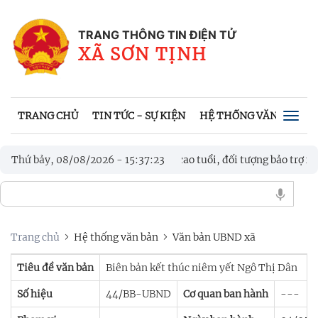
TRANG THÔNG TIN ĐIỆN TỬ
XÃ SƠN TỊNH
TRANG CHỦ
TIN TỨC - SỰ KIỆN
HỆ THỐNG VĂN BẢN
Togg
navig
ô hình “3 nhất” hỗ trợ người cao tuổi, đối tượng bảo trợ xã hội tr
Thứ bảy, 08/08/2026
-
15
:
37
:
24
NG ĐÁ THIẾU NIÊN - NHI ĐỒNG, TRANH CÚP ĐOÀN XÃ SƠN TỊNH
Trang chủ
Hệ thống văn bản
Văn bản UBND xã
Tiêu đề văn bản
Biên bản kết thúc niêm yết Ngô Thị Dân
Số hiệu
44/BB-UBND
Cơ quan ban hành
---