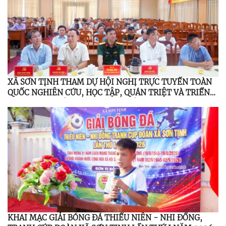
XÃ SƠN TỊNH THAM DỰ HỘI NGHỊ TRỰC TUYẾN TOÀN
QUỐC NGHIÊN CỨU, HỌC TẬP, QUÁN TRIỆT VÀ TRIỂN
KHAI THỰC HIỆN NGHỊ QUYẾT HỘI NGHỊ LẦN THỨ BA
BAN CHẤP HÀNH TRUNG ƯƠNG ĐẢNG KHÓA XIV
KHAI MẠC GIẢI BÓNG ĐÁ THIẾU NIÊN - NHI ĐỒNG,