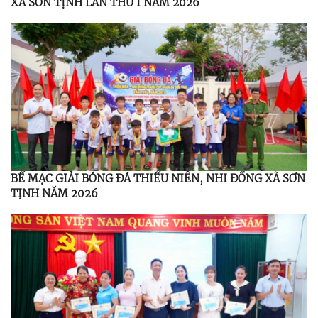
XÃ SƠN TỊNH LẦN THỨ I NĂM 2026
BẾ MẠC GIẢI BÓNG ĐÁ THIẾU NIÊN, NHI ĐỒNG XÃ SƠN
TỊNH NĂM 2026