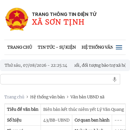
TRANG THÔNG TIN ĐIỆN TỬ
XÃ SƠN TỊNH
TRANG CHỦ
TIN TỨC - SỰ KIỆN
HỆ THỐNG VĂN BẢN
Togg
navig
nh “3 nhất” hỗ trợ người cao tuổi, đối tượng bảo trợ xã hội trong 
Thứ sáu, 07/08/2026
-
22
:
25
:
15
Á THIẾU NIÊN - NHI ĐỒNG, TRANH CÚP ĐOÀN XÃ SƠN TỊNH LẦ
Trang chủ
Hệ thống văn bản
Văn bản UBND xã
Tiêu đề văn bản
Biên bản kết thúc niêm yết Lý Văn Quang
Số hiệu
43/BB-UBND
Cơ quan ban hành
---