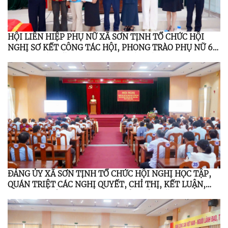
HỘI LIÊN HIỆP PHỤ NỮ XÃ SƠN TỊNH TỔ CHỨC HỘI
NGHỊ SƠ KẾT CÔNG TÁC HỘI, PHONG TRÀO PHỤ NỮ 6
THÁNG ĐẦU NĂM 2026; TỔNG KẾT ĐỀ ÁN 939 GIAI
ĐOẠN 2021 – 2026
ĐẢNG ỦY XÃ SƠN TỊNH TỔ CHỨC HỘI NGHỊ HỌC TẬP,
QUÁN TRIỆT CÁC NGHỊ QUYẾT, CHỈ THỊ, KẾT LUẬN,
QUY ĐỊNH CỦA TRUNG ƯƠNG, TỈNH ỦY NĂM 2026