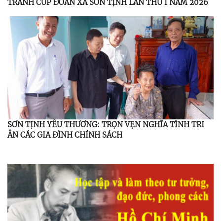
TRANH CÚP ĐOÀN XÃ SƠN TỊNH LẦN THỨ I NĂM 2026
SƠN TỊNH YÊU THƯƠNG: TRỌN VẸN NGHĨA TÌNH TRI
ÂN CÁC GIA ĐÌNH CHÍNH SÁCH