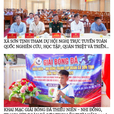
XÃ SƠN TỊNH THAM DỰ HỘI NGHỊ TRỰC TUYẾN TOÀN
QUỐC NGHIÊN CỨU, HỌC TẬP, QUÁN TRIỆT VÀ TRIỂN
KHAI THỰC HIỆN NGHỊ QUYẾT HỘI NGHỊ LẦN THỨ BA
BAN CHẤP HÀNH TRUNG ƯƠNG ĐẢNG KHÓA XIV
KHAI MẠC GIẢI BÓNG ĐÁ THIẾU NIÊN - NHI ĐỒNG,