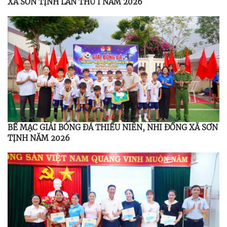
XÃ SƠN TỊNH LẦN THỨ I NĂM 2026
BẾ MẠC GIẢI BÓNG ĐÁ THIẾU NIÊN, NHI ĐỒNG XÃ SƠN
TỊNH NĂM 2026