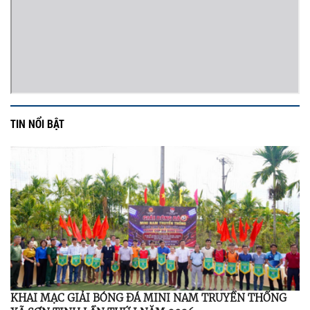
TIN NỔI BẬT
KHAI MẠC GIẢI BÓNG ĐÁ MINI NAM TRUYỀN THỐNG