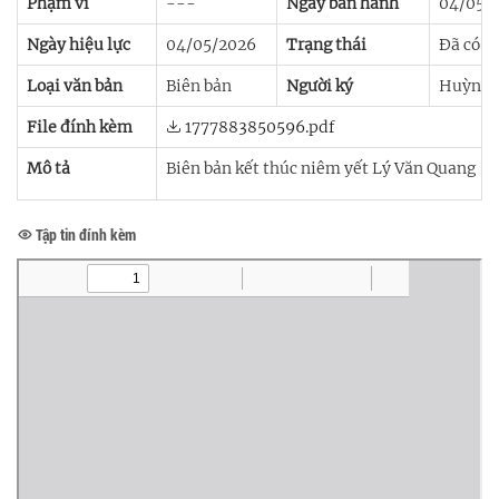
Phạm vi
---
Ngày ban hành
04/05/
Ngày hiệu lực
04/05/2026
Trạng thái
Đã có h
Loại văn bản
Biên bản
Người ký
Huỳnh 
File đính kèm
1777883850596.pdf
Mô tả
Biên bản kết thúc niêm yết Lý Văn Quang
Tập tin đính kèm